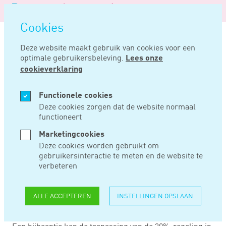
Logo
MENU
Navigatie
van
Navigatie
openen
Noord
Cookies
overslaan
Negentig
Deze website maakt gebruik van cookies voor een
optimale gebruikersbeleving.
Lees onze
Home
Nieuws
Geen 30%-regeling bij baan die tijdens bijbaan begint
cookieverklaring
FEB 12, 2024
Functionele cookies
Deze cookies zorgen dat de website normaal
functioneert
GEEN 30%-
Marketingcookies
REGELING BIJ BAAN
Deze cookies worden gebruikt om
gebruikersinteractie te meten en de website te
DIE TIJDENS
verbeteren
BIJBAAN BEGINT
ALLE ACCEPTEREN
INSTELLINGEN OPSLAAN
Een bijbaantje kan de toepassing van de 30%-regeling in