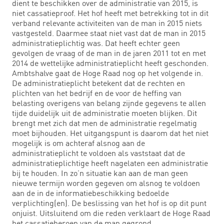
dient te beschikken over de administratie van 2015, is
niet cassatieproof. Het hof heeft met betrekking tot in dit
verband relevante activiteiten van de man in 2015 niets
vastgesteld. Daarmee staat niet vast dat de man in 2015
administratieplichtig was. Dat heeft echter geen
gevolgen de vraag of de man in de jaren 2011 tot en met
2014 de wettelijke administratieplicht heeft geschonden.
Ambtshalve gaat de Hoge Raad nog op het volgende in.
De administratieplicht betekent dat de rechten en
plichten van het bedrijf en de voor de heffing van
belasting overigens van belang zijnde gegevens te allen
tijde duidelijk uit de administratie moeten blijken. Dit
brengt met zich dat men de administratie regelmatig
moet bijhouden. Het uitgangspunt is daarom dat het niet
mogelijk is om achteraf alsnog aan de
administratieplicht te voldoen als vaststaat dat de
administratieplichtige heeft nagelaten een administratie
bij te houden. In zo’n situatie kan aan de man geen
nieuwe termijn worden gegeven om alsnog te voldoen
aan de in de informatiebeschikking bedoelde
verplichting(en). De beslissing van het hof is op dit punt
onjuist. Uitsluitend om die reden verklaart de Hoge Raad
het cassatieberoep van de man gegrond.