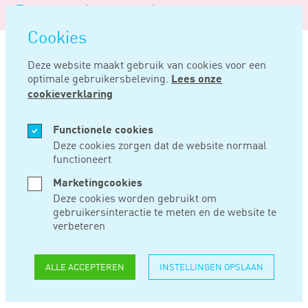
Logo
MENU
Navigatie
van
Navigatie
openen
Noord
Cookies
overslaan
Negentig
Deze website maakt gebruik van cookies voor een
optimale gebruikersbeleving.
Lees onze
Home
Nieuws
Geen administratie bijhouden is onherstelbare schending
cookieverklaring
JUN 08, 2021
Functionele cookies
Deze cookies zorgen dat de website normaal
functioneert
GEEN
Marketingcookies
ADMINISTRATIE
Deze cookies worden gebruikt om
gebruikersinteractie te meten en de website te
BIJHOUDEN IS
verbeteren
ONHERSTELBARE
ALLE ACCEPTEREN
INSTELLINGEN OPSLAAN
SCHENDING