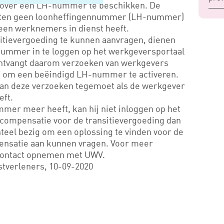
n over een LH-nummer te beschikken. De
weten geen loonheffingennummer (LH-nummer)
geen werknemers in dienst heeft.
itievergoeding te kunnen aanvragen, dienen
ummer in te loggen op het werkgeversportaal
ontvangt daarom verzoeken van werkgevers
 om een beëindigd LH-nummer te activeren.
aan deze verzoeken tegemoet als de werkgever
eft.
er meer heeft, kan hij niet inloggen op het
 compensatie voor de transitievergoeding dan
eel bezig om een oplossing te vinden voor de
nsatie aan kunnen vragen. Voor meer
contact opnemen met UWV.
stverleners, 10-09-2020