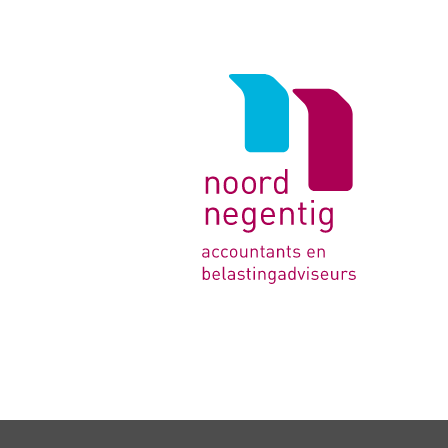
Logo
van
Noord
Negentig