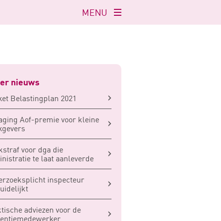
MENU
Navigatie
openen
er nieuws
et Belastingplan 2021
aging Aof-premie voor kleine
kgevers
straf voor dga die
nistratie te laat aanleverde
rzoeksplicht inspecteur
uidelijkt
tische adviezen voor de
ventiemedewerker