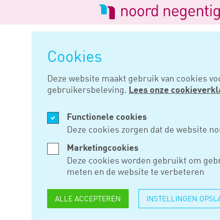
Logo
van
Navigatie
Noord
overslaan
Negentig
Cookies
Home
Nieuws
Geen lh-nummer
Deze website maakt gebruik van cookies vo
gebruikersbeleving.
Lees onze cookieverkl
SEP 17, 2020
Functionele cookies
GEEN LH-
Deze cookies zorgen dat de website no
(EX-)WER
Marketingcookies
Deze cookies worden gebruikt om gebr
PERSONEE
meten en de website te verbeteren
ALLE ACCEPTEREN
INSTELLINGEN OPSL
Ex-werkgevers die compensatie