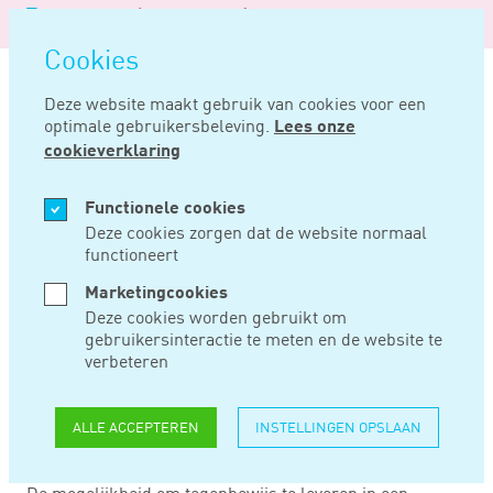
Logo
MENU
Navigatie
van
Navigatie
openen
Noord
Cookies
overslaan
Negentig
Deze website maakt gebruik van cookies voor een
optimale gebruikersbeleving.
Lees onze
Home
Nieuws
Gunstige schikken door succesvolle disculpatie
cookieverklaring
APR 30, 2019
Functionele cookies
Deze cookies zorgen dat de website normaal
functioneert
GUNSTIGE
Marketingcookies
SCHIKKEN DOOR
Deze cookies worden gebruikt om
gebruikersinteractie te meten en de website te
SUCCESVOLLE
verbeteren
DISCULPATIE
ALLE ACCEPTEREN
INSTELLINGEN OPSLAAN
De mogelijkheid om tegenbewijs te leveren in een