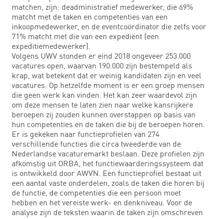
matchen, zijn: deadministratief medewerker, die 69%
matcht met de taken en competenties van een
inkoopmedewerker, en de eventcoördinator die zelfs voor
71% matcht met die van een expediënt (een
expeditiemedewerker).
Volgens UWV stonden er eind 2018 ongeveer 253.000
vacatures open, waarvan 190.000 zijn bestempeld als
krap, wat betekent dat er weinig kandidaten zijn en veel
vacatures. Op hetzelfde moment is er een groep mensen
die geen werk kan vinden. Het kan zeer waardevol zijn
om deze mensen te laten zien naar welke kansrijkere
beroepen zij zouden kunnen overstappen op basis van
hun competenties en de taken die bij de beroepen horen.
Er is gekeken naar functieprofielen van 274
verschillende functies die circa tweederde van de
Nederlandse vacaturemarkt beslaan. Deze profielen zijn
afkomstig uit ORBA, het functiewaarderingssysteem dat
is ontwikkeld door AWVN. Een functieprofiel bestaat uit
een aantal vaste onderdelen, zoals de taken die horen bij
de functie, de competenties die een persoon moet
hebben en het vereiste werk- en denkniveau. Voor de
analyse zijn de teksten waarin de taken zijn omschreven