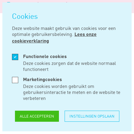
Logo
MENU
Navigatie
van
Navigatie
openen
Noord
Cookies
overslaan
Negentig
Deze website maakt gebruik van cookies voor een
optimale gebruikersbeleving.
Lees onze
Home
Nieuws
Veel ‘verborgen matches’ bij moeilijk vervulbare vacatures
cookieverklaring
APR 24, 2019
Functionele cookies
Deze cookies zorgen dat de website normaal
functioneert
VEEL ‘VERBORGEN
Marketingcookies
MATCHES’ BIJ
Deze cookies worden gebruikt om
gebruikersinteractie te meten en de website te
MOEILIJK
verbeteren
VERVULBARE
ALLE ACCEPTEREN
INSTELLINGEN OPSLAAN
VACATURES