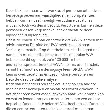
Door te kijken naar wat (werkloze) personen uit andere
beroepsgroepen aan vaardigheden en competenties
hebben kunnen veel moeilijk vervulbare vacatures
mogelijk tóch worden ingevuld. Vervolgens kunnen deze
personen geschikt gemaakt voor de vacature door
bijvoorbeeld bijscholing.
Dat is de conclusie van onderzoek dat AWVN samen met
adviesbureau Deloitte en UWV heeft gedaan naar
‘verborgen matches’ op de arbeidsmarkt. Het gaat met
name om mensen die korter dan zes maanden WW
hebben, op dit ogenblik zo’n 130.000. In het
onderzoeksproject leverde AWVN kennis over functies
vanuit het functiewaarderingssysteem ORBA, UWV
kennis over vacatures en beschikbare personen en
Deloitte deed de data-analyse.
Kern van het onderzoeksproject is dat op een andere
manier naar beroepen en vacatures wordt gekeken. In
het onderzoek werd vooral gekeken naar wat iemand kan
en wat zo iemand nog zou moeten leren om een andere
bepaalde functie uit te oefenen. Voorbeelden van functies
die op competentie- en taakniveau goed met elkaar