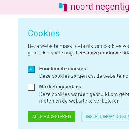
Logo
van
Navigatie
Noord
overslaan
Negentig
Cookies
Home
Nieuws
Handboek loonh
Deze website maakt gebruik van cookies vo
gebruikersbeleving.
Lees onze cookieverkl
MRT 08, 2023
Functionele cookies
HANDBOE
Deze cookies zorgen dat de website no
LOONHEFF
Marketingcookies
Deze cookies worden gebruikt om gebr
GEPUBLIC
meten en de website te verbeteren
ALLE ACCEPTEREN
INSTELLINGEN OPSL
Het ‘Handboek Loonheffingen 2