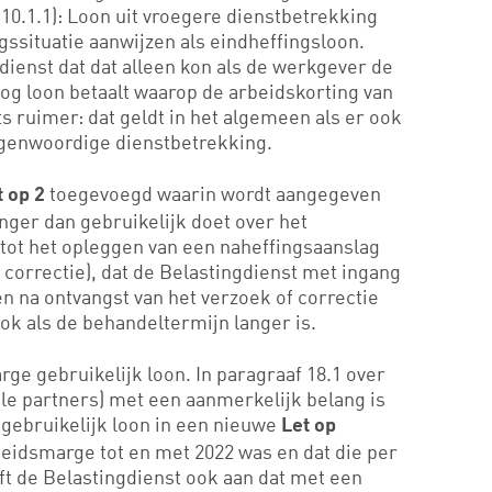
10.1.1): Loon uit vroegere dienstbetrekking
ssituatie aanwijzen als eindheffingsloon.
dienst dat dat alleen kon als de werkgever de
g loon betaalt waarop de arbeidskorting van
ts ruimer: dat geldt in het algemeen als er ook
tegenwoordige dienstbetrekking.
toegevoegd waarin wordt aangegeven
t op 2
anger dan gebruikelijk doet over het
tot het opleggen van een naheffingsaanslag
n correctie), dat de Belastingdienst met ingang
ken na ontvangst van het verzoek of correctie
ok als de behandeltermijn langer is.
ge gebruikelijk loon. In paragraaf 18.1 over
e partners) met een aanmerkelijk belang is
gebruikelijk loon in een nieuwe
Let op
eidsmarge tot en met 2022 was en dat die per
eeft de Belastingdienst ook aan dat met een