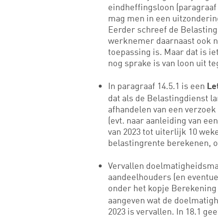
eindheffingsloon (paragraaf 
mag men in een uitzondering
Eerder schreef de Belasting
werknemer daarnaast ook no
toepassing is. Maar dat is ie
nog sprake is van loon uit 
In paragraaf 14.5.1 is een
Le
dat als de Belastingdienst l
afhandelen van een verzoek 
(evt. naar aanleiding van ee
van 2023 tot uiterlijk 10 we
belastingrente berekenen, o
Vervallen doelmatigheidsmar
aandeelhouders (en eventuel
onder het kopje Berekening 
aangeven wat de doelmatigh
2023 is vervallen. In 18.1 g