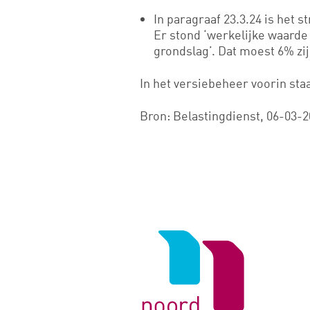
In paragraaf 23.3.24 is het
Er stond ‘werkelijke waarde
grondslag’. Dat moest 6% zij
In het versiebeheer voorin staa
Bron: Belastingdienst, 06-03-
Logo
van
Noord
Negentig