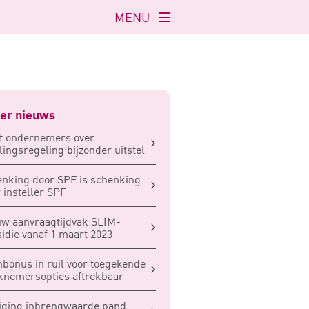
MENU
Navigatie
openen
er nieuws
f ondernemers over
lingsregeling bijzonder uitstel
nking door SPF is schenking
 insteller SPF
w aanvraagtijdvak SLIM-
idie vanaf 1 maart 2023
bonus in ruil voor toegekende
nemersopties aftrekbaar
iging inbrengwaarde pand