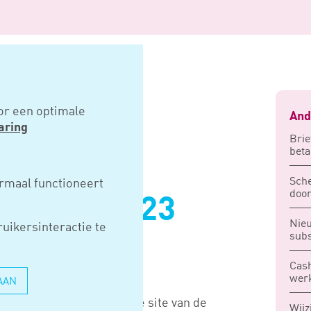
effingen 2023 gepubliceerd
or een optimale
And
aring
Brie
beta
K
Sche
rmaal functioneert
door
INGEN 2023
Nieu
uikersinteractie te
EERD
subs
Cash
werk
AAN
023’ is beschikbaar op de site van de
Wijz