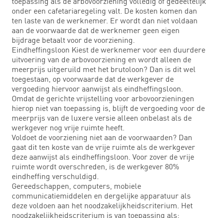
toepassing als de arbovoorziening volledig of gedeeltelijk
onder een cafetariaregeling valt. De kosten komen dan
ten laste van de werknemer. Er wordt dan niet voldaan
aan de voorwaarde dat de werknemer geen eigen
bijdrage betaalt voor de voorziening.
Eindheffingsloon Kiest de werknemer voor een duurdere
uitvoering van de arbovoorziening en wordt alleen de
meerprijs uitgeruild met het brutoloon? Dan is dit wel
toegestaan, op voorwaarde dat de werkgever de
vergoeding hiervoor aanwijst als eindheffingsloon.
Omdat de gerichte vrijstelling voor arbovoorzieningen
hierop niet van toepassing is, blijft de vergoeding voor de
meerprijs van de luxere versie alleen onbelast als de
werkgever nog vrije ruimte heeft.
Voldoet de voorziening niet aan de voorwaarden? Dan
gaat dit ten koste van de vrije ruimte als de werkgever
deze aanwijst als eindheffingsloon. Voor zover de vrije
ruimte wordt overschreden, is de werkgever 80%
eindheffing verschuldigd.
Gereedschappen, computers, mobiele
communicatiemiddelen en dergelijke apparatuur als
deze voldoen aan het noodzakelijkheidscriterium. Het
noodzakelijkheidscriterium is van toepassing als: