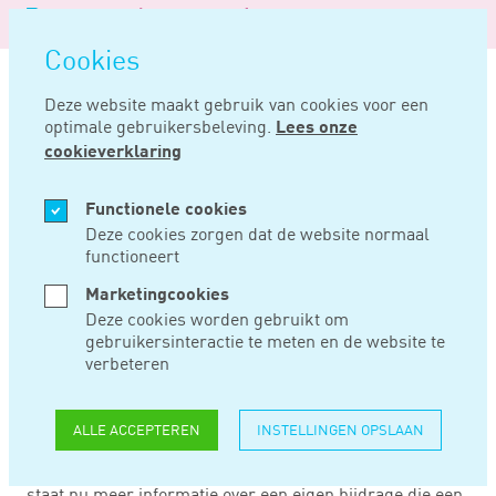
Logo
MENU
Navigatie
van
Navigatie
openen
Noord
Cookies
overslaan
Negentig
Deze website maakt gebruik van cookies voor een
optimale gebruikersbeleving.
Lees onze
Home
Nieuws
Handreiking werkplek thuis aangepast
cookieverklaring
AUG 18, 2021
Functionele cookies
Deze cookies zorgen dat de website normaal
functioneert
HANDREIKING
Marketingcookies
WERKPLEK THUIS
Deze cookies worden gebruikt om
gebruikersinteractie te meten en de website te
AANGEPAST
verbeteren
ALLE ACCEPTEREN
INSTELLINGEN OPSLAAN
De handreiking ‘Welke gerichte vrijstellingen gelden
voor de werkplek thuis?’ is uitgebreid. In de handreiking
staat nu meer informatie over een eigen bijdrage die een