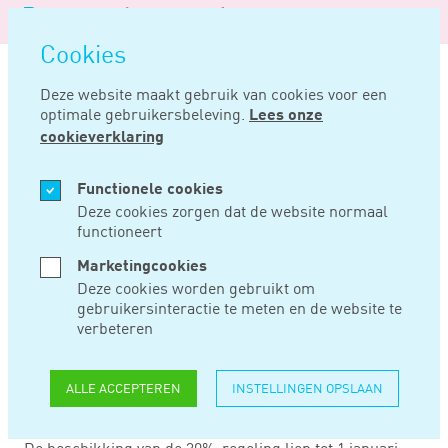
Logo
MENU
Navigatie
van
Navigatie
openen
Noord
Cookies
overslaan
Negentig
Deze website maakt gebruik van cookies voor een
optimale gebruikersbeleving.
Lees onze
Home
Nieuws
Hof bevestigt verkorting looptijd 30%-regeling
cookieverklaring
JAN 02, 2025
Functionele cookies
Deze cookies zorgen dat de website normaal
functioneert
HOF BEVESTIGT
Marketingcookies
VERKORTING
Deze cookies worden gebruikt om
gebruikersinteractie te meten en de website te
LOOPTIJD 30%-
verbeteren
REGELING
ALLE ACCEPTEREN
INSTELLINGEN OPSLAAN
De beschikking van de 30%-regeling liep tot 1 januari