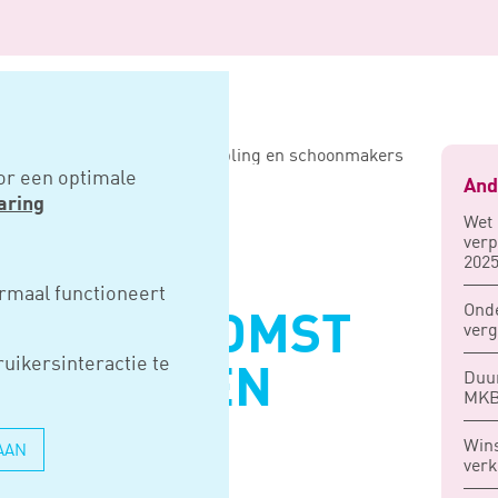
zendovereenkomst tussen helpling en schoonmakers
or een optimale
And
aring
Wet 
verp
2025
D:
rmaal functioneert
Ond
VEREENKOMST
verg
uikersinteractie te
LPLING EN
Duur
MK
AKERS
Wins
AAN
verk