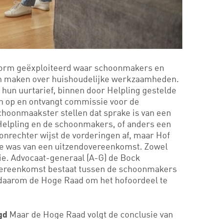
tform geëxploiteerd waar schoonmakers en
n maken over huishoudelijke werkzaamheden.
hun uurtarief, binnen door Helpling gestelde
en op en ontvangt commissie voor de
hoonmaakster stellen dat sprake is van een
elpling en de schoonmakers, of anders een
nrechter wijst de vorderingen af, maar Hof
e was van een uitzendovereenkomst. Zowel
tie. Advocaat-generaal (A-G) de Bock
vereenkomst bestaat tussen de schoonmakers
 daarom de Hoge Raad om het hofoordeel te
Maar de Hoge Raad volgt de conclusie van
igd