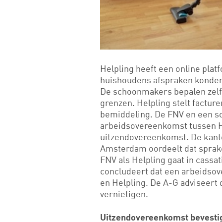
Helpling heeft een online pla
huishoudens afspraken konde
De schoonmakers bepalen zelf 
grenzen. Helpling stelt factur
bemiddeling. De FNV en een sc
arbeidsovereenkomst tussen H
uitzendovereenkomst. De kanto
Amsterdam oordeelt dat sprak
FNV als Helpling gaat in cassa
concludeert dat een arbeidso
en Helpling. De A-G adviseert
vernietigen.
Uitzendovereenkomst bevest