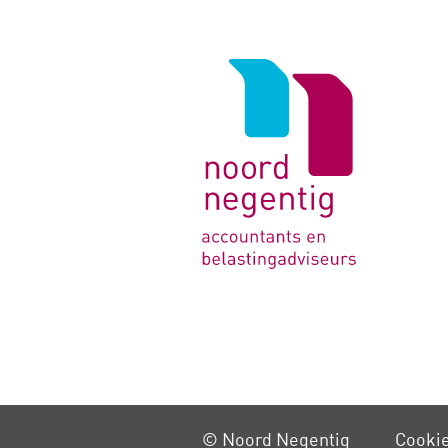
Logo
van
Noord
Negentig
© Noord Negentig
Cooki