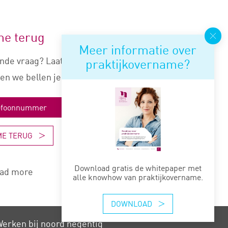
me terug
Meer informatie over
nde vraag? Laat je nummer
praktijkovername?
en we bellen je snel terug.
ME TERUG
Download gratis de whitepaper met
ad more
alle knowhow van praktijkovername.
DOWNLOAD
erken bij noord negentig