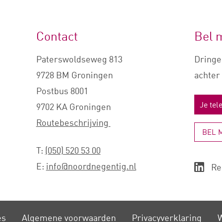
Contact
Bel 
Paterswoldseweg 813
Dringe
9728 BM Groningen
achter 
Postbus 8001
9702 KA Groningen
Routebeschrijving
BEL 
T:
(050) 520 53 00
E:
info@noordnegentig.nl
Re
es
Algemene voorwaarden
Privacy­verklaring
W