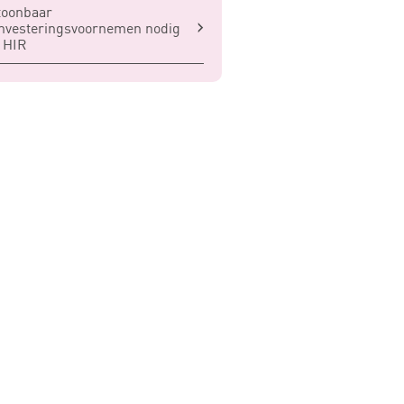
toonbaar
nvesteringsvoornemen nodig
 HIR