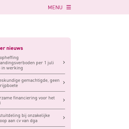
MENU
Navigatie
openen
er nieuws
opheffing
andingsverboden per 1 juli
 in werking
eskundige gemachtigde, geen
rijpboete
zame financiering voor het
B
tuitdeling bij onzakelijke
oop aan cv van dga