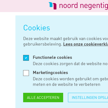
Logo
van
Navigatie
Noord
overslaan
Negentig
Cookies
Home
Nieuws
Hoge raad: uit
Deze website maakt gebruik van cookies vo
gebruikersbeleving.
Lees onze cookieverkl
APR 16, 2025
Functionele cookies
HOGE RAA
Deze cookies zorgen dat de website no
UITZENDO
Marketingcookies
Deze cookies worden gebruikt om gebr
TUSSEN HE
meten en de website te verbeteren
SCHOONM
ALLE ACCEPTEREN
INSTELLINGEN OPSL