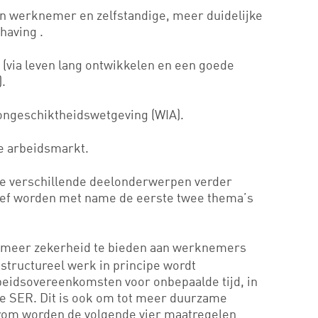
en werknemer en zelfstandige, meer duidelijke
having .
k (via leven lang ontwikkelen en een goede
.
ongeschiktheidswetgeving (WIA).
e arbeidsmarkt.
e verschillende deelonderwerpen verder
rief worden met name de eerste twee thema’s
meer zekerheid te bieden aan werknemers
structureel werk in principe wordt
beidsovereenkomsten voor onbepaalde tijd, in
 de SER. Dit is ook om tot meer duurzame
arom worden de volgende vier maatregelen