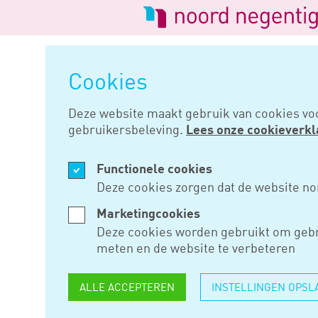
Logo
van
Navigatie
Noord
overslaan
Negentig
Cookies
Home
Nieuws
Hoofdlijnenbri
Deze website maakt gebruik van cookies vo
gebruikersbeleving.
Lees onze cookieverkl
JUL 12, 2022
Functionele cookies
HOOFDLIJ
Deze cookies zorgen dat de website no
ARBEIDSM
Marketingcookies
Deze cookies worden gebruikt om gebr
TWEEDE K
meten en de website te verbeteren
ALLE ACCEPTEREN
INSTELLINGEN OPSL
Zoals eerder aangekondigd hee