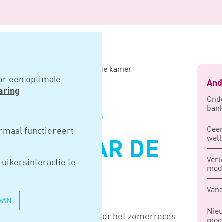
ef arbeidsmarkt naar de tweede kamer
or een optimale
And
aring
Onde
bank
NENBRIEF
Geen
rmaal functioneert
well
ARKT NAAR DE
Verl
uikersinteractie te
AMER
mod
Vana
AAN
Nieu
ft minister Van Gennip voor het zomerreces
moge