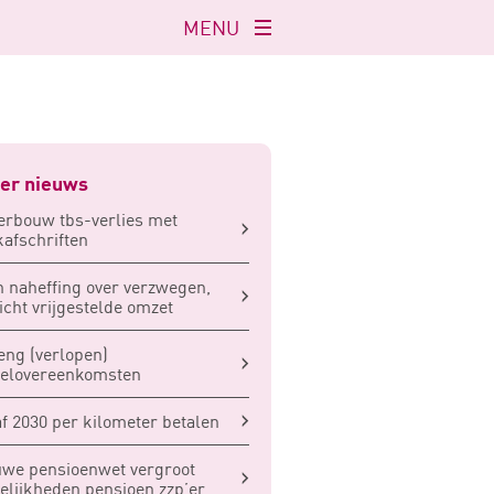
MENU
Navigatie
openen
er nieuws
rbouw tbs-verlies met
afschriften
 naheffing over verzwegen,
icht vrijgestelde omzet
eng (verlopen)
elovereenkomsten
f 2030 per kilometer betalen
we pensioenwet vergroot
lijkheden pensioen zzp’er