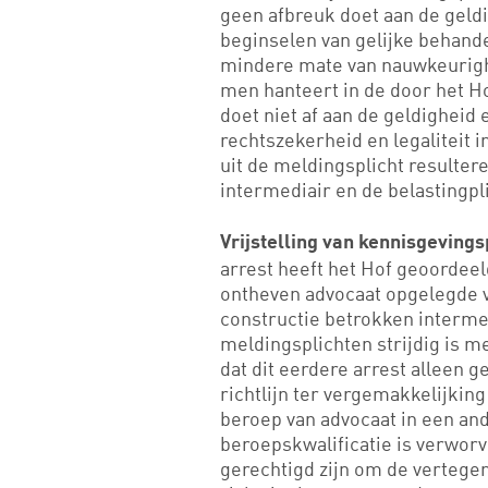
geen afbreuk doet aan de geldig
beginselen van gelijke behand
mindere mate van nauwkeurighe
men hanteert in de door het Ho
doet niet af aan de geldigheid 
rechtszekerheid en legaliteit i
uit de meldingsplicht resulter
intermediair en de belastingp
Vrijstelling van kennisgeving
arrest heeft het Hof geoordeel
ontheven advocaat opgelegde ve
constructie betrokken intermed
meldingsplichten strijdig is m
dat dit eerdere arrest alleen g
richtlijn ter vergemakkelijkin
beroep van advocaat in een and
beroepskwalificatie is verwor
gerechtigd zijn om de vertege