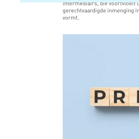
intermediairs, die voortvloeit 
gerechtvaardigde inmenging in 
vormt.