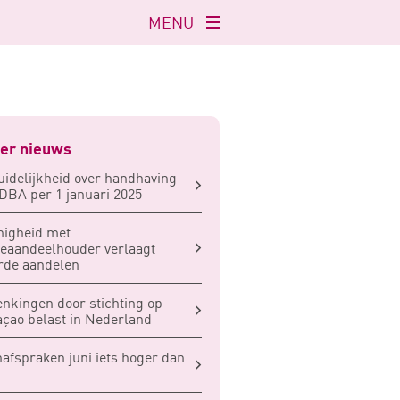
MENU
Navigatie
openen
er nieuws
idelijkheid over handhaving
DBA per 1 januari 2025
nigheid met
eaandeelhouder verlaagt
rde aandelen
nkingen door stichting op
çao belast in Nederland
afspraken juni iets hoger dan