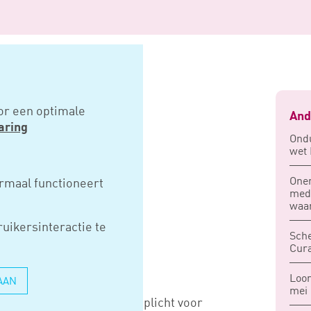
eldingsplicht intermediairs
or een optimale
And
aring
Ondu
wet 
TIGT
One
rmaal functioneert
med
PLICHT
waa
uikersinteractie te
IAIRS
Sche
Cura
Loon
AAN
mei
 oordeelt dat een meldingsplicht voor