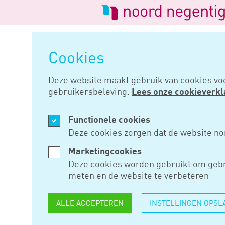
Logo
van
Navigatie
Noord
overslaan
Negentig
Cookies
Home
Nieuws
Hvj bevestigt m
Deze website maakt gebruik van cookies vo
gebruikersbeleving.
Lees onze cookieverkl
JUL 31, 2024
Functionele cookies
HVJ BEVES
Deze cookies zorgen dat de website no
MELDINGS
Marketingcookies
Deze cookies worden gebruikt om gebr
INTERMED
meten en de website te verbeteren
ALLE ACCEPTEREN
INSTELLINGEN OPSL
Het Hof van Justitie van de EU