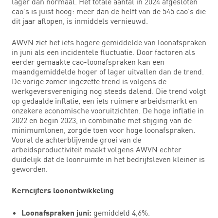
lager dan normaal. Het totale aantal in 2024 afgesloten
cao’s is juist hoog: meer dan de helft van de 545 cao’s die
dit jaar aflopen, is inmiddels vernieuwd.
AWVN ziet het iets hogere gemiddelde van loonafspraken
in juni als een incidentele fluctuatie. Door factoren als
eerder gemaakte cao-loonafspraken kan een
maandgemiddelde hoger of lager uitvallen dan de trend.
De vorige zomer ingezette trend is volgens de
werkgeversvereniging nog steeds dalend. Die trend volgt
op gedaalde inflatie, een iets ruimere arbeidsmarkt en
onzekere economische vooruitzichten. De hoge inflatie in
2022 en begin 2023, in combinatie met stijging van de
minimumlonen, zorgde toen voor hoge loonafspraken.
Vooral de achterblijvende groei van de
arbeidsproductiviteit maakt volgens AWVN echter
duidelijk dat de loonruimte in het bedrijfsleven kleiner is
geworden.
Kerncijfers loonontwikkeling
gemiddeld 4,6%.
Loonafspraken juni: