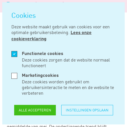
Logo
MENU
Navigatie
van
Navigatie
openen
Noord
Cookies
overslaan
Negentig
Deze website maakt gebruik van cookies voor een
optimale gebruikersbeleving.
Lees onze
Home
Nieuws
Loonafspraken juni iets hoger dan mei
cookieverklaring
JUL 25, 2024
Functionele cookies
Deze cookies zorgen dat de website normaal
functioneert
LOONAFSPRAKEN
Marketingcookies
JUNI IETS HOGER
Deze cookies worden gebruikt om
gebruikersinteractie te meten en de website te
DAN MEI
verbeteren
ALLE ACCEPTEREN
INSTELLINGEN OPSLAAN
In juni 2024 kwamen nieuwe loonafspraken in cao’s uit
op gemiddeld 4,6 procent. Dit is iets hoger dan het
gemiddelde van mei. De onderliggende trend blijft