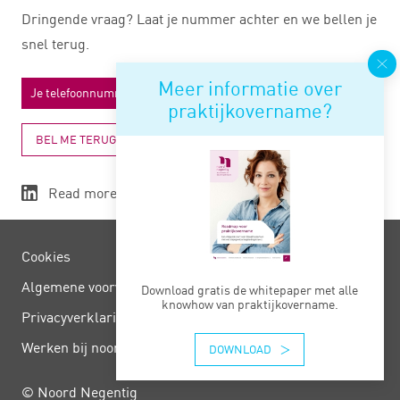
Dringende vraag? Laat je nummer achter en we bellen je
snel terug.
Meer informatie over
praktijkovername?
BEL ME TERUG
Read more
Cookies
Algemene voorwaarden
Download gratis de whitepaper met alle
knowhow van praktijkovername.
Privacy­verklaring
Werken bij noord negentig
DOWNLOAD
© Noord Negentig