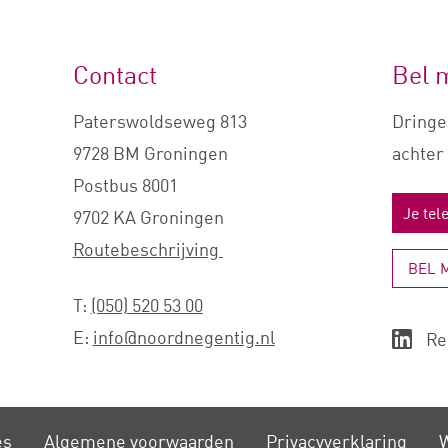
Contact
Bel 
Paterswoldseweg 813
Dringe
9728 BM Groningen
achter 
Postbus 8001
9702 KA Groningen
Routebeschrijving
BEL 
T:
(050) 520 53 00
E:
info@noordnegentig.nl
Re
es
Algemene voorwaarden
Privacy­verklaring
W