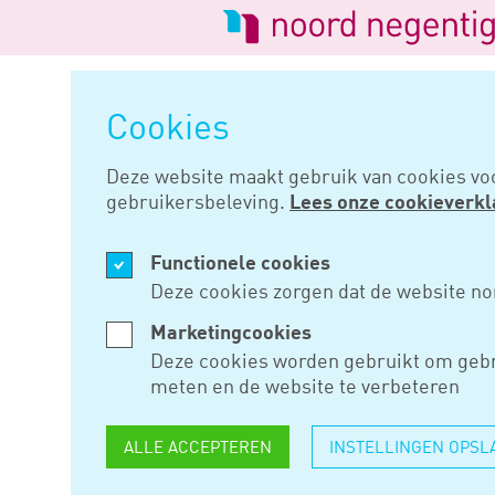
Logo
van
Navigatie
Noord
overslaan
Negentig
Cookies
Home
Nieuws
In oktober meer
Deze website maakt gebruik van cookies vo
gebruikersbeleving.
Lees onze cookieverkl
JUL 22, 2024
Functionele cookies
IN OKTOB
Deze cookies zorgen dat de website no
DUIDELIJK
Marketingcookies
Deze cookies worden gebruikt om gebr
RECHTSHE
meten en de website te verbeteren
ALLE ACCEPTEREN
INSTELLINGEN OPSL
Belastingplichtigen die mogel