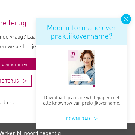
me terug
Meer informatie over
praktijkovername?
nde vraag? Laat je nummer
en we bellen je snel terug.
ME TERUG
Download gratis de whitepaper met
ad more
alle knowhow van praktijkovername.
DOWNLOAD
erken bij noord negentig