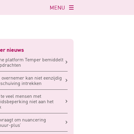
MENU
Navigatie
openen
er nieuws
ne platform Temper bemiddelt
opdrachten
 overnemer kan niet eenzijdig
schuiving intrekken
te veel mensen met
idsbeperking niet aan het
k
vraagt om nuancering
huur-plus’