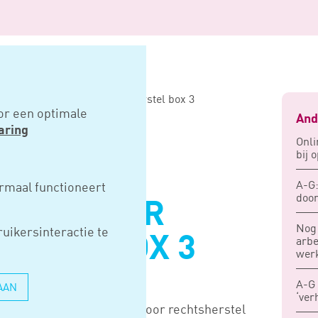
 duidelijkheid over rechtsherstel box 3
or een optimale
And
aring
Onli
bij 
ER MEER
A-G:
rmaal functioneert
door
HEID OVER
Nog 
uikersinteractie te
RSTEL BOX 3
arbe
wer
A-G 
AAN
‘ver
ijk in aanmerking komen voor rechtsherstel