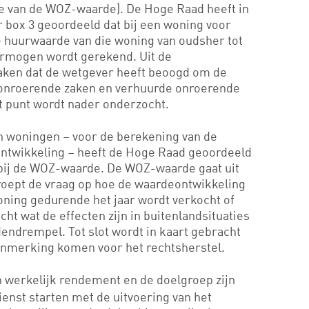
e van de WOZ-waarde). De Hoge Raad heeft in
er box 3 geoordeeld dat bij een woning voor
 huurwaarde van die woning van oudsher tot
ermogen wordt gerekend. Uit de
aken dat de wetgever heeft beoogd om de
 onroerende zaken en verhuurde onroerende
it punt wordt nader onderzocht.
n woningen – voor de berekening van de
ontwikkeling – heeft de Hoge Raad geoordeeld
bij de WOZ-waarde. De WOZ-waarde gaat uit
roept de vraag op hoe de waardeontwikkeling
ning gedurende het jaar wordt verkocht of
ht wat de effecten zijn in buitenlandsituaties
endrempel. Tot slot wordt in kaart gebracht
aanmerking komen voor het rechtsherstel.
an werkelijk rendement en de doelgroep zijn
ienst starten met de uitvoering van het