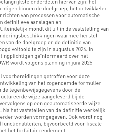
belangrijkste onderdelen hiervan zijn: het
ichtigen binnen de doelgroep, het ontwikkelen
inrichten van processen voor automatische
n definitieve aanslagen en
teindelijk mondt dit uit in de vaststelling van
minderingsbeschikkingen waarmee herstel
n van de doelgroep en de definitie van
gd voltooid te zijn in augustus 2024. In
stingplichtigen geïnformeerd over het
OWR wordt volgens planning in juni 2025
 al voorbereidingen getroffen voor deze
ontwikkeling van het zogenoemde formulier
n de tegenbewijsgegevens door de
ructureerde wijze aangeleverd bij de
 vervolgens op een geautomatiseerde wijze
Na het vaststellen van de definitie werkelijk
verder worden vormgegeven. Ook wordt nog
functionaliteiten, bijvoorbeeld voor fiscale
met het forfaitair rendement.