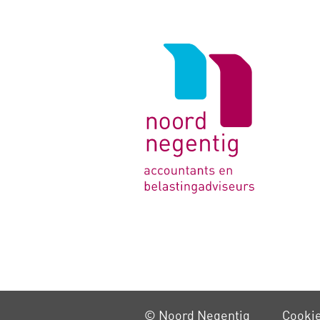
Logo
van
Noord
Negentig
© Noord Negentig
Cooki