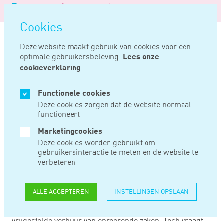
Logo
MENU
Navigatie
van
Navigatie
openen
Noord
Cookies
overslaan
Negentig
Deze website maakt gebruik van cookies voor een
optimale gebruikersbeleving.
Lees onze
Home
Nieuws
A-g vraagt om nuancering ‘verhuur-plus’
cookieverklaring
JUL 17, 2024
Functionele cookies
Deze cookies zorgen dat de website normaal
functioneert
A-G VRAAGT OM
Marketingcookies
NUANCERING
Deze cookies worden gebruikt om
gebruikersinteractie te meten en de website te
‘VERHUUR-PLUS’
verbeteren
ALLE ACCEPTEREN
INSTELLINGEN OPSLAAN
Advocaat-generaal Ettema ziet de verhuur van
verplaatsbare kisten niet als een vorm van btw-
vrijgestelde verhuur van onroerende zaken. Toch vraagt