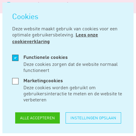
Logo
MENU
Navigatie
van
Navigatie
openen
Noord
Cookies
overslaan
Negentig
Deze website maakt gebruik van cookies voor een
optimale gebruikersbeleving.
Lees onze
Home
Nieuws
Imvo-steunpunt voor mkb
cookieverklaring
JUL 16, 2024
Functionele cookies
Deze cookies zorgen dat de website normaal
functioneert
IMVO-STEUNPUNT
Marketingcookies
VOOR MKB
Deze cookies worden gebruikt om
gebruikersinteractie te meten en de website te
verbeteren
Minister Klever beantwoordt vragen van MKB-
ondernemers over de gevolgen van voorgestelde
ALLE ACCEPTEREN
INSTELLINGEN OPSLAAN
Europese wetgeving op het gebied van internationaal
maatschappelijk verantwoord ondernemen (IMVO).