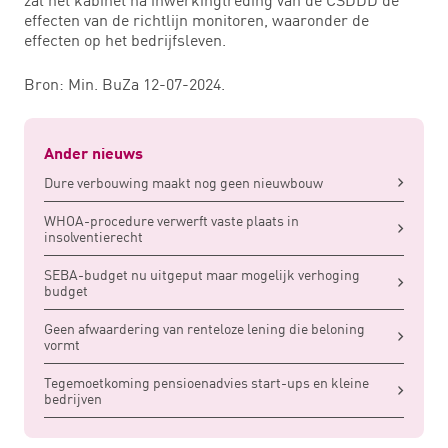
zal het kabinet na inwerkingtreding van de CSDDD de
effecten van de richtlijn monitoren, waaronder de
effecten op het bedrijfsleven.
Bron: Min. BuZa 12-07-2024.
Ander nieuws
Dure verbouwing maakt nog geen nieuwbouw
WHOA-procedure verwerft vaste plaats in
insolventierecht
SEBA-budget nu uitgeput maar mogelijk verhoging
budget
Geen afwaardering van renteloze lening die beloning
vormt
Tegemoetkoming pensioenadvies start-ups en kleine
bedrijven