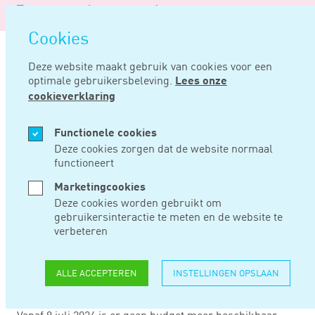
Logo
MENU
Navigatie
van
Navigatie
openen
Noord
Cookies
overslaan
Negentig
Deze website maakt gebruik van cookies voor een
optimale gebruikersbeleving.
Lees onze
Home
Nieuws
Seba-budget nu uitgeput maar mogelijk verhoging budget
cookieverklaring
JUL 11, 2024
Functionele cookies
Deze cookies zorgen dat de website normaal
functioneert
SEBA-BUDGET NU
Marketingcookies
UITGEPUT MAAR
Deze cookies worden gebruikt om
gebruikersinteractie te meten en de website te
MOGELIJK
verbeteren
VERHOGING BUDGET
ALLE ACCEPTEREN
INSTELLINGEN OPSLAAN
Vanaf 9 juli 2024 is er geen budget meer beschikbaar