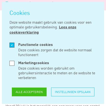
Logo
MENU
Navigatie
van
Navigatie
openen
Noord
Cookies
overslaan
Negentig
Deze website maakt gebruik van cookies voor een
optimale gebruikersbeleving.
Lees onze
Home
Nieuws
Online voorziening uwv aanvragen vanaf 22 juli
cookieverklaring
JUL 04, 2024
Functionele cookies
Deze cookies zorgen dat de website normaal
functioneert
ONLINE
Marketingcookies
VOORZIENING UWV
Deze cookies worden gebruikt om
gebruikersinteractie te meten en de website te
AANVRAGEN VANAF
verbeteren
22 JULI
ALLE ACCEPTEREN
INSTELLINGEN OPSLAAN
Vanaf 22 juli is het mogelijk een aanvraag voor een aantal