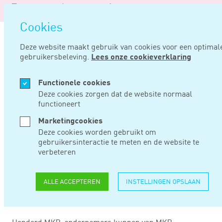
Logo
MENU
Navigati
van
Navigatie
openen
Noord
Cookies
overslaan
Negentig
Deze website maakt gebruik van cookies voor een optimal
gebruikersbeleving.
Lees onze cookieverklaring
Home
Nieuws
Tegemoetkoming pensioenadvies start-ups en kleine bedrijven
Functionele cookies
JUL 10, 2024
Deze cookies zorgen dat de website normaal
functioneert
TEGEMOETKOMING
Marketingcookies
Deze cookies worden gebruikt om
PENSIOENADVIES
gebruikersinteractie te meten en de website te
verbeteren
START-UPS EN
KLEINE BEDRIJVEN
ALLE ACCEPTEREN
INSTELLINGEN OPSLAAN
Honderd MKB-ondernemers kunnen van MKB-