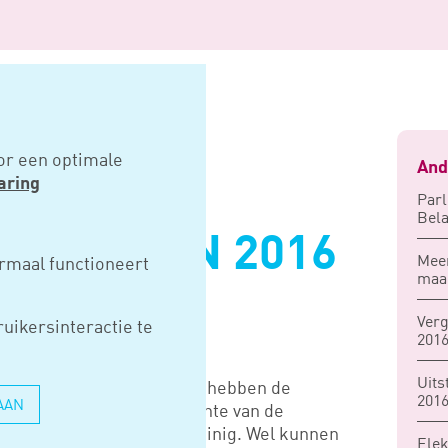
en 2016 bekend
or een optimale
And
aring
Parl
Bela
KNORMEN 2016
Mee
rmaal functioneert
maan
Verg
uikersinteractie te
2016
Uits
ksdienst en van Financiën hebben de
201
AAN
kend gemaakt. Ten opzichte van de
ndert er volgend jaar weinig. Wel kunnen
Elek