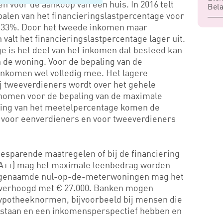
 voor de aankoop van een huis. In 2016 telt
Bela
palen van het financieringslastpercentage voor
r 33%. Door het tweede inkomen maar
n valt het financieringslastpercentage lager uit.
e is het deel van het inkomen dat besteed kan
 de woning. Voor de bepaling van de
 inkomen wel volledig mee. Het lagere
ij tweeverdieners wordt over het gehele
omen voor de bepaling van de maximale
ging van het meetelpercentage komen de
voor eenverdieners en voor tweeverdieners
besparende maatregelen of bij de financiering
(A++) mag het maximale leenbedrag worden
zogenaamde nul-op-de-meterwoningen mag het
verhoogd met € 27.000. Banken mogen
hypotheeknormen, bijvoorbeeld bij mensen die
e staan en een inkomensperspectief hebben en