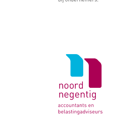
Logo
van
Noord
Negentig