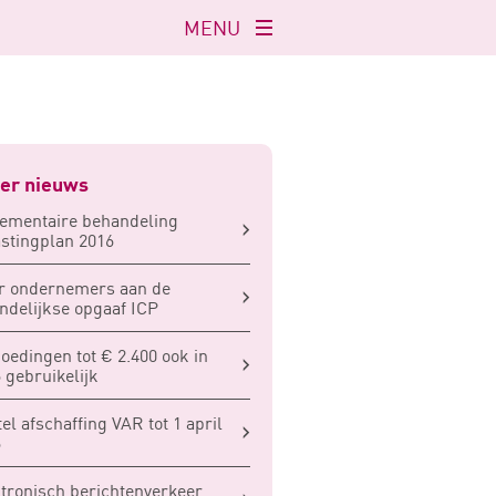
MENU
Navigatie
openen
er nieuws
ementaire behandeling
stingplan 2016
r ondernemers aan de
delijkse opgaaf ICP
oedingen tot € 2.400 ook in
 gebruikelijk
tel afschaffing VAR tot 1 april
6
tronisch berichtenverkeer