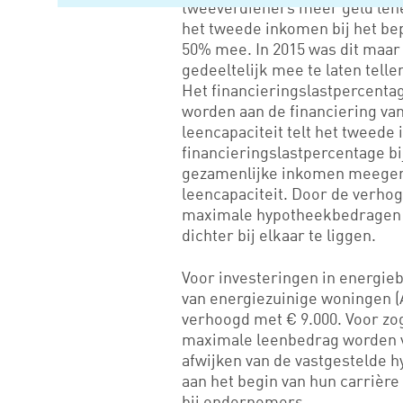
tweeverdieners meer geld lenen
het tweede inkomen bij het be
50% mee. In 2015 was dit maa
gedeeltelijk mee te laten telle
Het financieringslastpercentag
worden aan de financiering van
leencapaciteit telt het tweede
financieringslastpercentage b
gezamenlijke inkomen meegen
leencapaciteit. Door de verho
maximale hypotheekbedragen 
dichter bij elkaar te liggen.
Voor investeringen in energie
van energiezuinige woningen 
verhoogd met € 9.000. Voor 
maximale leenbedrag worden 
afwijken van de vastgestelde 
aan het begin van hun carrièr
bij ondernemers.