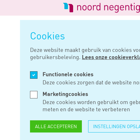
Logo
van
Navigatie
Noord
overslaan
Negentig
Cookies
Home
Nieuws
Hypotheeknorm
Deze website maakt gebruik van cookies vo
gebruikersbeleving.
Lees onze cookieverkl
OKT 29, 2015
Functionele cookies
HYPOTHEE
Deze cookies zorgen dat de website no
BEKEND
Marketingcookies
Deze cookies worden gebruikt om gebr
meten en de website te verbeteren
De ministers van Wonen en Rij
ALLE ACCEPTEREN
INSTELLINGEN OPSL
hypotheeknormen voor 2016 be
hypotheeknormen van 2015 vera