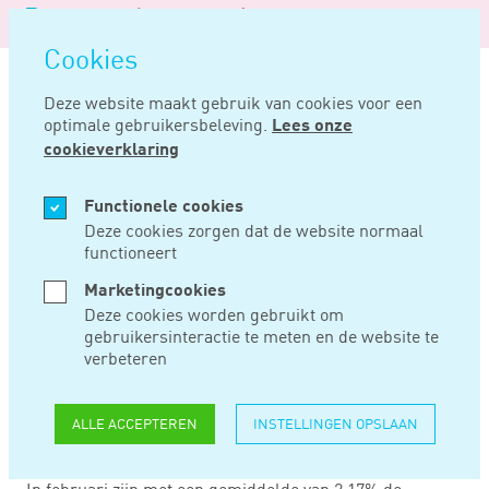
Logo
MENU
Navigatie
van
Navigatie
openen
Noord
Cookies
overslaan
Negentig
Deze website maakt gebruik van cookies voor een
optimale gebruikersbeleving.
Lees onze
Home
Nieuws
In februari hoogste loonstijging sinds crisis
cookieverklaring
MRT 16, 2018
Functionele cookies
Deze cookies zorgen dat de website normaal
functioneert
IN FEBRUARI
Marketingcookies
HOOGSTE
Deze cookies worden gebruikt om
gebruikersinteractie te meten en de website te
LOONSTIJGING
verbeteren
SINDS CRISIS
ALLE ACCEPTEREN
INSTELLINGEN OPSLAAN
In februari zijn met een gemiddelde van 2,17% de