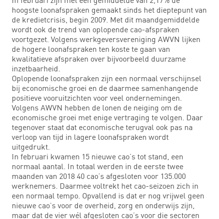
hoogste loonafspraken gemaakt sinds het dieptepunt van
de kredietcrisis, begin 2009. Met dit maandgemiddelde
wordt ook de trend van oplopende cao-afspraken
voortgezet. Volgens werkgeversvereniging AWVN lijken
de hogere loonafspraken ten koste te gaan van
kwalitatieve afspraken over bijvoorbeeld duurzame
inzetbaarheid.
Oplopende loonafspraken zijn een normaal verschijnsel
bij economische groei en de daarmee samenhangende
positieve vooruitzichten voor veel ondernemingen.
Volgens AWVN hebben de lonen de neiging om de
economische groei met enige vertraging te volgen. Daar
tegenover staat dat economische terugval ook pas na
verloop van tijd in lagere loonafspraken wordt
uitgedrukt.
In februari kwamen 15 nieuwe cao’s tot stand, een
normaal aantal. In totaal werden in de eerste twee
maanden van 2018 40 cao’s afgesloten voor 135.000
werknemers. Daarmee voltrekt het cao-seizoen zich in
een normaal tempo. Opvallend is dat er nog vrijwel geen
nieuwe cao’s voor de overheid, zorg en onderwijs zijn,
maar dat de vier wél afgesloten cao’s voor die sectoren