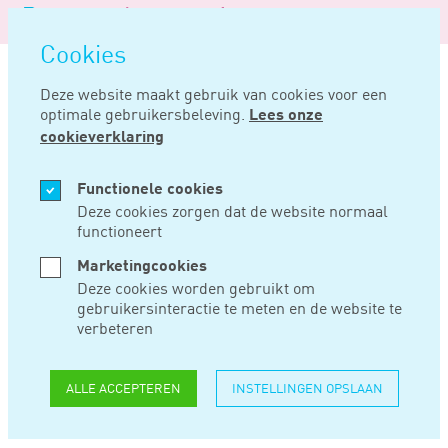
Logo
MENU
Navigatie
van
Navigatie
openen
Noord
Cookies
overslaan
Negentig
Deze website maakt gebruik van cookies voor een
optimale gebruikersbeleving.
Lees onze
Home
Nieuws
Inspecteur diende aanslagen ib ambtshalve te verminderen
cookieverklaring
SEP 22, 2017
Functionele cookies
Deze cookies zorgen dat de website normaal
functioneert
INSPECTEUR
Marketingcookies
DIENDE
Deze cookies worden gebruikt om
gebruikersinteractie te meten en de website te
AANSLAGEN IB
verbeteren
AMBTSHALVE TE
ALLE ACCEPTEREN
INSTELLINGEN OPSLAAN
VERMINDEREN