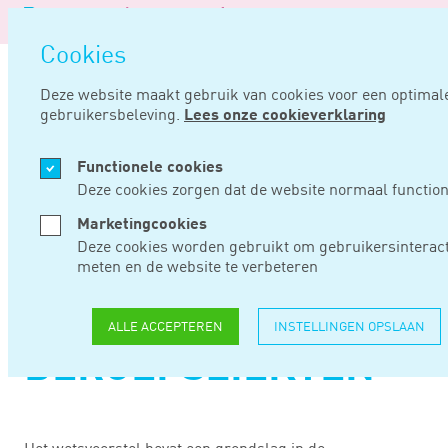
Logo
van
Navigatie
Noord
Cookies
overslaan
Negentig
Deze website maakt gebruik van cookies voor een optimal
gebruikersbeleving.
Lees onze cookieverklaring
Home
Nieuws
Internetconsultatie wetsvoorstel kennisprogramma beroepsziekten
Functionele cookies
APR 24, 2025
Deze cookies zorgen dat de website normaal function
Marketingcookies
INTERNETCONSULTAT
Deze cookies worden gebruikt om gebruikersinteract
meten en de website te verbeteren
WETSVOORSTEL
KENNISPROGRAMMA
ALLE ACCEPTEREN
INSTELLINGEN OPSLAAN
BEROEPSZIEKTEN
Het wetsvoorstel bevat een grondslag in de