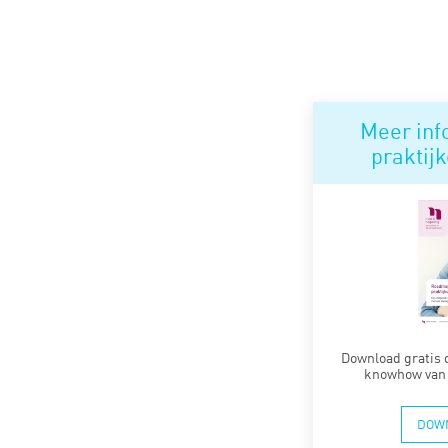
Meer inf
praktij
Download gratis 
knowhow van 
DOW