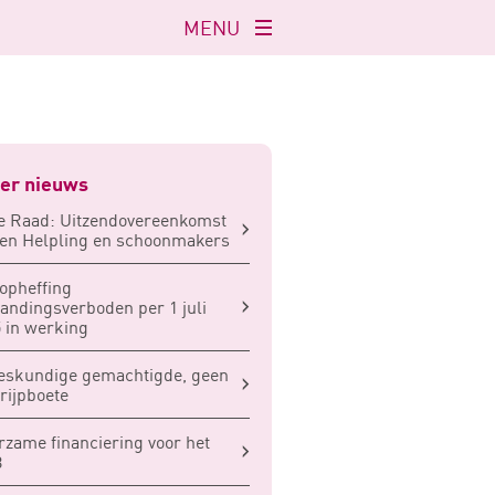
MENU
Navigatie
openen
er nieuws
e Raad: Uitzendovereenkomst
en Helpling en schoonmakers
opheffing
andingsverboden per 1 juli
 in werking
eskundige gemachtigde, geen
rijpboete
zame financiering voor het
B