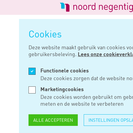
Logo
van
Navigatie
Noord
overslaan
Negentig
Cookies
Home
Nieuws
Belastingverdr
Deze website maakt gebruik van cookies vo
gebruikersbeleving.
Lees onze cookieverkl
APR 17, 2025
Functionele cookies
BELASTIN
Deze cookies zorgen dat de website no
DUITSLAND
Marketingcookies
Deze cookies worden gebruikt om gebr
GRENSWE
meten en de website te verbeteren
ALLE ACCEPTEREN
INSTELLINGEN OPSL
Het belastingverdrag tussen N