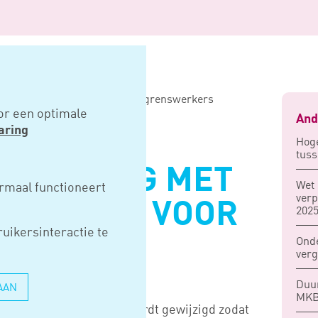
ag met duitsland wijzigt voor grenswerkers
or een optimale
And
aring
Hog
tuss
GVERDRAG MET
Wet 
rmaal functioneert
verp
 WIJZIGT VOOR
2025
uikersinteractie te
RKERS
Ond
verg
Duur
AAN
MK
ederland en Duitsland wordt gewijzigd zodat