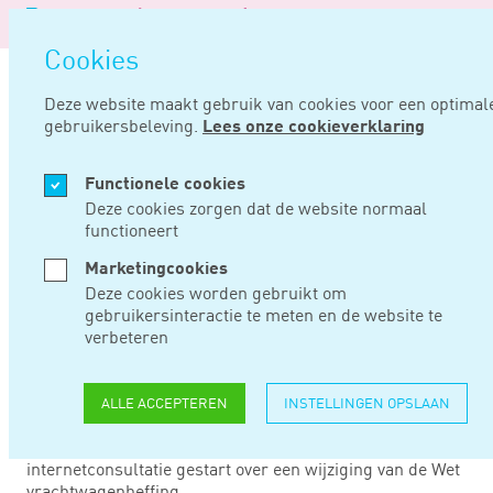
Logo
MEN
Navigat
van
Navigatie
openen
Noord
Cookies
overslaan
Negentig
Deze website maakt gebruik van cookies voor een optimal
gebruikersbeleving.
Lees onze cookieverklaring
Home
Nieuws
Internetconsultatie wijziging wet vrachtwagenheffing
Functionele cookies
NOV 23, 2023
Deze cookies zorgen dat de website normaal
functioneert
INTERNETCONSULTAT
Marketingcookies
Deze cookies worden gebruikt om
WIJZIGING WET
gebruikersinteractie te meten en de website te
verbeteren
VRACHTWAGENHEFFI
ALLE ACCEPTEREN
INSTELLINGEN OPSLAAN
Het ministerie van Infrastructuur en Waterstaat is een
internetconsultatie gestart over een wijziging van de Wet
vrachtwagenheffing.