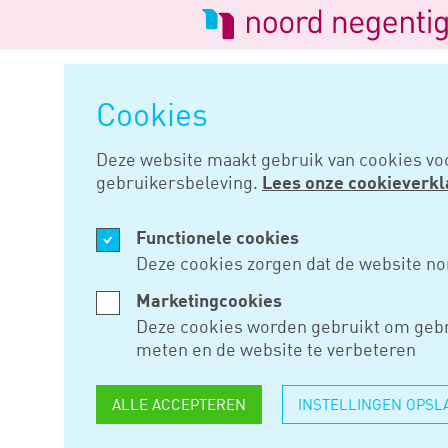
Logo
van
Navigatie
Noord
overslaan
Negentig
Cookies
Home
Nieuws
Kabinet pakt r
Deze website maakt gebruik van cookies vo
gebruikersbeleving.
Lees onze cookieverkl
MRT 27, 2025
Functionele cookies
KABINET 
Deze cookies zorgen dat de website no
BEDRIJVE
Marketingcookies
Deze cookies worden gebruikt om gebr
meten en de website te verbeteren
Het kabinet scherpt de zogeno
ALLE ACCEPTEREN
INSTELLINGEN OPSL
wetten en regels rekening hou
uitzondering, maar de norm. Z