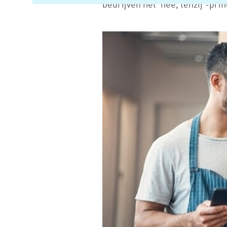
bedrijven het ‘nee, tenzij’-pri