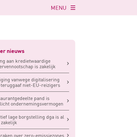
MENU
Navigatie
openen
er nieuws
ng aan kredietwaardige
ervennootschap is zakelijk
iging vanwege digitalisering
teruggaaf niet-EU-reizigers
aurantgedeelte pand is
plicht ondernemingsvermogen
tief lage borgstelling dga is al
 zakelijk
raken over zero-emissiezones