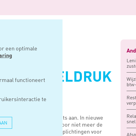
egeldruk bedrijven aan
or een optimale
And
aring
Leni
zust
PAKT REGELDRUK
Wijz
rmaal functioneert
btw-
N AAN
Rest
uikersinteractie te
ver
Rela
emde Bedrijfseffectentoets aan. In nieuwe
snel
AAN
den met het MKB is daardoor niet meer de
o gaat voor rapportageverplichtingen voor
Afsp