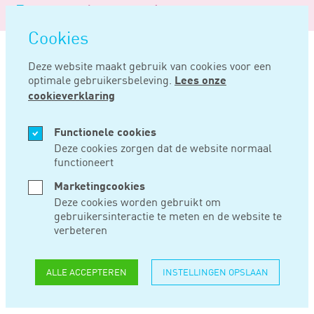
Logo
MENU
Navigatie
van
Navigatie
openen
Noord
Cookies
overslaan
Negentig
Deze website maakt gebruik van cookies voor een
optimale gebruikersbeleving.
Lees onze
Home
Nieuws
Kabinet wil inhoudingen op minimumloon voor huisvesting afschaffen
cookieverklaring
FEB 17, 2025
Functionele cookies
Deze cookies zorgen dat de website normaal
functioneert
KABINET WIL
Marketingcookies
INHOUDINGEN OP
Deze cookies worden gebruikt om
gebruikersinteractie te meten en de website te
MINIMUMLOON
verbeteren
VOOR HUISVESTING
ALLE ACCEPTEREN
INSTELLINGEN OPSLAAN
AFSCHAFFEN