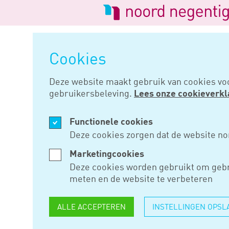
Logo
van
Navigatie
Noord
overslaan
Negentig
Cookies
Home
Nieuws
Kamervragen on
Deze website maakt gebruik van cookies vo
gebruikersbeleving.
Lees onze cookieverkl
SEP 10, 2015
Functionele cookies
KAMERVR
Deze cookies zorgen dat de website no
ONTWIJKE
Marketingcookies
Deze cookies worden gebruikt om gebr
TRANSITI
meten en de website te verbeteren
ALLE ACCEPTEREN
INSTELLINGEN OPSL
Naar aanleiding van berichten