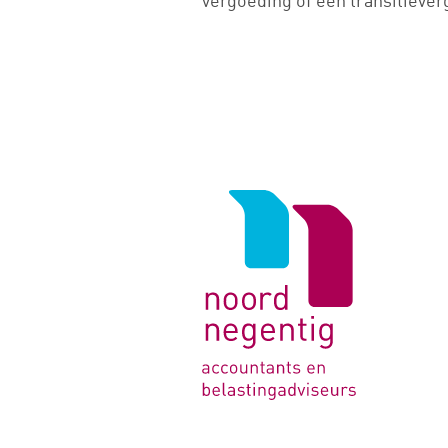
vergoeding of een transitiever
Logo
van
Noord
Negentig