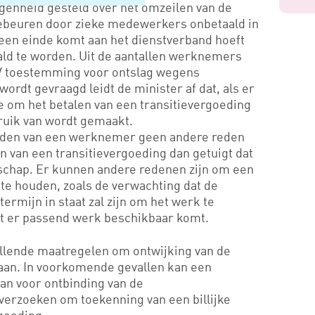
genheid gesteld over het omzeilen van de
gebeuren door zieke medewerkers onbetaald in
geen einde komt aan het dienstverband hoeft
ald te worden. Uit de aantallen werknemers
V toestemming voor ontslag wegens
ordt gevraagd leidt de minister af dat, als er
ie om het betalen van een transitievergoeding
bruik van wordt gemaakt.
houden van een werknemer geen andere reden
en van een transitievergoeding dan getuigt dat
rschap. Er kunnen andere redenen zijn om een
te houden, zoals de verwachting dat de
rmijn in staat zal zijn om het werk te
at er passend werk beschikbaar komt.
llende maatregelen om ontwijking van de
gaan. In voorkomende gevallen kan een
an voor ontbinding van de
erzoeken om toekenning van een billijke