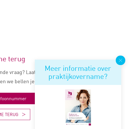
me terug
Meer informatie over
nde vraag? Laat je nummer
praktijkovername?
en we bellen je snel terug.
ME TERUG