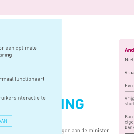
twijken transitievergoeding
or een optimale
And
aring
Niet
AGEN
Vraa
rmaal functioneert
Een 
N
uikersinteractie te
Vrij
EVERGOEDING
stud
Kan 
AAN
eige
ban
 in de media zijn Kamervragen aan de minister