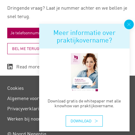
Dringende vraag? Laat je nummer achter en we bellen je
snel terug.
Meer informatie over
praktijkovername?
BEL ME TERUG
Read more
Cookies
Algemene voorwaarden
Download gratis de whitepaper met alle
knowhow van praktijkovername.
Privacy­verklaring
Werken bij noord negentig
DOWNLOAD
© Noord Negentig