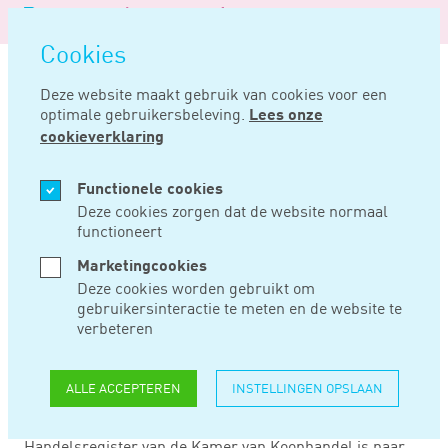
Logo
MENU
Navigatie
van
Navigatie
openen
Noord
Cookies
overslaan
Negentig
Deze website maakt gebruik van cookies voor een
optimale gebruikersbeleving.
Lees onze
Home
Nieuws
Koolmees geeft toelichting op tozo-regeling
cookieverklaring
MRT 03, 2021
Functionele cookies
Deze cookies zorgen dat de website normaal
functioneert
KOOLMEES GEEFT
Marketingcookies
TOELICHTING OP
Deze cookies worden gebruikt om
gebruikersinteractie te meten en de website te
TOZO-REGELING
verbeteren
ALLE ACCEPTEREN
INSTELLINGEN OPSLAAN
Een persoon die met zijn onderneming niet uiterlijk met
ingang van 17 maart 2020 stond ingeschreven in het
Handelsregister van de Kamer van Koophandel is naar