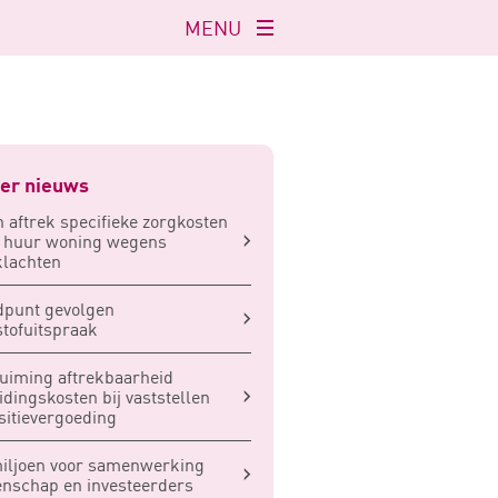
MENU
Navigatie
openen
er nieuws
 aftrek specifieke zorgkosten
r huur woning wegens
lachten
dpunt gevolgen
stofuitspraak
uiming aftrekbaarheid
idingskosten bij vaststellen
sitievergoeding
iljoen voor samenwerking
nschap en investeerders