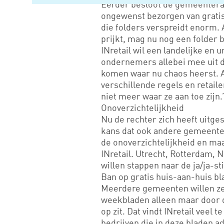
Eerder besloot de gemeenteraa
ongewenst bezorgen van gratis 
die folders verspreidt enorm. 
prijkt, mag nu nog een folder
INretail wil een landelijke e
ondernemers allebei mee uit d
komen waar nu chaos heerst. Al
verschillende regels en retail
niet meer waar ze aan toe zijn.
Onoverzichtelijkheid
Nu de rechter zich heeft uitge
kans dat ook andere gemeente
de onoverzichtelijkheid en maa
INretail. Utrecht, Rotterdam, 
willen stappen naar de ja/ja-st
Ban op gratis huis-aan-huis bl
Meerdere gemeenten willen zel
weekbladen alleen maar door 
op zit. Dat vindt INretail veel 
bedrijven die in deze bladen a