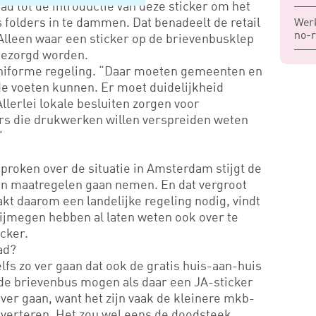
d tot de introductie van deze sticker om het
folders in te dammen. Dat benadeelt de retail
Werk
no-r
Alleen waar een sticker op de brievenbusklep
 bezorgd worden.
n uniforme regeling. “Daar moeten gemeenten en
e voeten kunnen. Er moet duidelijkheid
lerlei lokale besluiten zorgen voor
ers die drukwerken willen verspreiden weten
”
sproken over de situatie in Amsterdam stijgt de
n maatregelen gaan nemen. En dat vergroot
kt daarom een landelijke regeling nodig, vindt
Nijmegen hebben al laten weten ook over te
icker.
ad?
fs zo ver gaan dat ook de gratis huis-aan-huis
de brievenbus mogen als daar een JA-sticker
te ver gaan, want het zijn vaak de kleinere mkb-
dverteren. Het zou wel eens de doodsteek