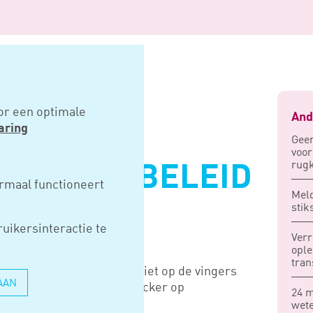
rbeleid nodig
or een optimale
And
aring
Geen
voo
rugk
K FOLDERBELEID
rmaal functioneert
Mel
stik
uikersinteractie te
Verr
ople
tran
rechter dat Amsterdam niet op de vingers
AAN
introductie van de ja/ja sticker op
24 m
wete