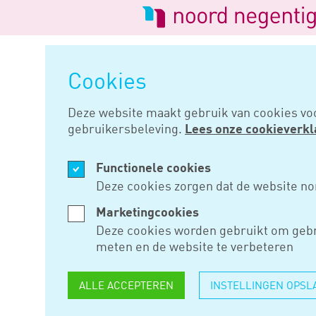
Logo
van
Navigatie
Noord
overslaan
Negentig
Cookies
Home
Nieuws
Landelijk folde
Deze website maakt gebruik van cookies vo
gebruikersbeleving.
Lees onze cookieverkl
OKT 07, 2019
Functionele cookies
LANDELIJ
Deze cookies zorgen dat de website no
NODIG
Marketingcookies
Deze cookies worden gebruikt om gebr
meten en de website te verbeteren
Op 17 september oordeelde de 
ALLE ACCEPTEREN
INSTELLINGEN OPSL
getikt hoeft te worden voor de 
brievenbussen.