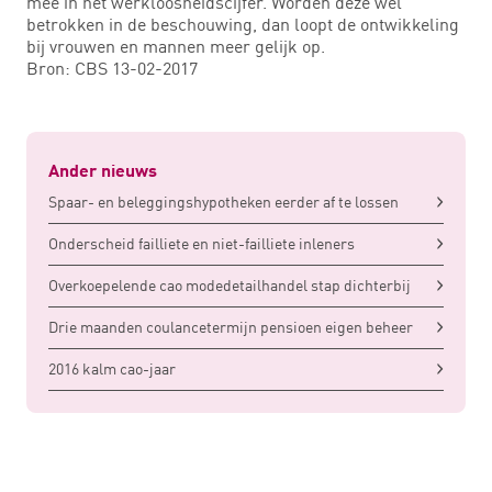
mee in het werkloosheidscijfer. Worden deze wel
betrokken in de beschouwing, dan loopt de ontwikkeling
bij vrouwen en mannen meer gelijk op.
Bron: CBS 13-02-2017
Ander nieuws
Spaar- en beleggingshypotheken eerder af te lossen
Onderscheid failliete en niet-failliete inleners
Overkoepelende cao modedetailhandel stap dichterbij
Drie maanden coulancetermijn pensioen eigen beheer
2016 kalm cao-jaar