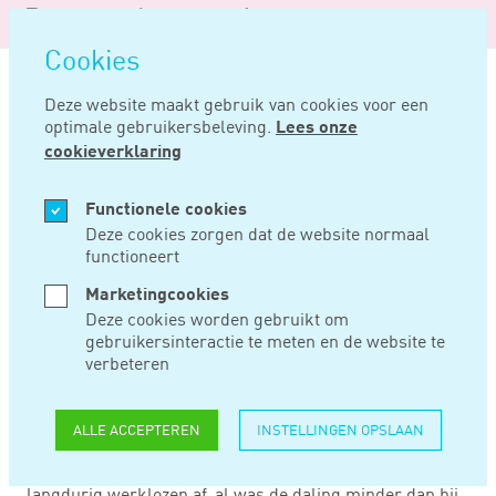
Logo
MENU
Navigatie
van
Navigatie
openen
Noord
Cookies
overslaan
Negentig
Deze website maakt gebruik van cookies voor een
optimale gebruikersbeleving.
Lees onze
Home
Nieuws
Langdurige werkloosheid daalt
cookieverklaring
FEB 13, 2017
Functionele cookies
Deze cookies zorgen dat de website normaal
functioneert
LANGDURIGE
Marketingcookies
WERKLOOSHEID
Deze cookies worden gebruikt om
gebruikersinteractie te meten en de website te
DAALT
verbeteren
ALLE ACCEPTEREN
INSTELLINGEN OPSLAAN
Voor het eerst sinds 2009 is de langdurige werkloosheid
gedaald. Ook onder 55-plussers nam het aantal
langdurig werklozen af, al was de daling minder dan bij