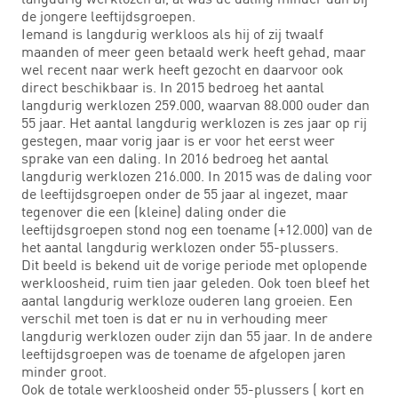
de jongere leeftijdsgroepen.
Iemand is langdurig werkloos als hij of zij twaalf
maanden of meer geen betaald werk heeft gehad, maar
wel recent naar werk heeft gezocht en daarvoor ook
direct beschikbaar is. In 2015 bedroeg het aantal
langdurig werklozen 259.000, waarvan 88.000 ouder dan
55 jaar. Het aantal langdurig werklozen is zes jaar op rij
gestegen, maar vorig jaar is er voor het eerst weer
sprake van een daling. In 2016 bedroeg het aantal
langdurig werklozen 216.000. In 2015 was de daling voor
de leeftijdsgroepen onder de 55 jaar al ingezet, maar
tegenover die een (kleine) daling onder die
leeftijdsgroepen stond nog een toename (+12.000) van de
het aantal langdurig werklozen onder 55-plussers.
Dit beeld is bekend uit de vorige periode met oplopende
werkloosheid, ruim tien jaar geleden. Ook toen bleef het
aantal langdurig werkloze ouderen lang groeien. Een
verschil met toen is dat er nu in verhouding meer
langdurig werklozen ouder zijn dan 55 jaar. In de andere
leeftijdsgroepen was de toename de afgelopen jaren
minder groot.
Ook de totale werkloosheid onder 55-plussers ( kort en