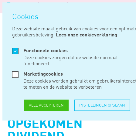
Logo
MEN
Naviga
van
Navigatie
opene
Noord
Cookies
overslaan
Negentig
Deze website maakt gebruik van cookies voor een optimal
gebruikersbeleving.
Lees onze cookieverklaring
Home
Nieuws
Lange navorderingstermijn voor in het buitenland opgekomen dividend
Functionele cookies
MRT 14, 2024
Deze cookies zorgen dat de website normaal
functioneert
LANGE
Marketingcookies
Deze cookies worden gebruikt om gebruikersinteract
NAVORDERINGSTERM
te meten en de website te verbeteren
VOOR IN HET
ALLE ACCEPTEREN
INSTELLINGEN OPSLAAN
BUITENLAND
OPGEKOMEN