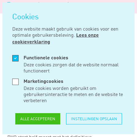
Logo
MENU
Navigatie
van
Navigatie
openen
Noord
Cookies
overslaan
Negentig
Deze website maakt gebruik van cookies voor een
optimale gebruikersbeleving.
Lees onze
Home
Nieuws
Lagere energieprijzen leiden tot lagere tek-subsidies
cookieverklaring
MRT 12, 2024
Functionele cookies
Deze cookies zorgen dat de website normaal
functioneert
LAGERE
Marketingcookies
ENERGIEPRIJZEN
Deze cookies worden gebruikt om
gebruikersinteractie te meten en de website te
LEIDEN TOT LAGERE
verbeteren
TEK-SUBSIDIES
ALLE ACCEPTEREN
INSTELLINGEN OPSLAAN
RVO start half maart met het definitieve