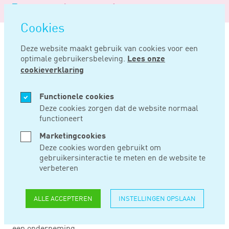
Logo
MENU
Navigatie
van
Navigatie
openen
Noord
Cookies
overslaan
Negentig
Deze website maakt gebruik van cookies voor een
optimale gebruikersbeleving.
Lees onze
Home
Nieuws
Lkv ook na bedrijfsovergang toe te passen
cookieverklaring
MEI 29, 2024
Functionele cookies
Deze cookies zorgen dat de website normaal
functioneert
LKV OOK NA
Marketingcookies
BEDRIJFSOVERGANG
Deze cookies worden gebruikt om
gebruikersinteractie te meten en de website te
TOE TE PASSEN
verbeteren
ALLE ACCEPTEREN
INSTELLINGEN OPSLAAN
De Hoge Raad bevestigt dat het loonkostenvoordeel
oudere werkgever is toe te passen na de overgang van
een onderneming.