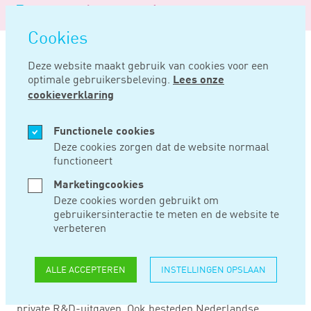
Logo
MENU
Navigatie
van
Navigatie
openen
Noord
Cookies
overslaan
Negentig
Deze website maakt gebruik van cookies voor een
optimale gebruikersbeleving.
Lees onze
Home
Nieuws
Meer r&amp;d-uitgaven
cookieverklaring
OKT 30, 2017
Functionele cookies
Deze cookies zorgen dat de website normaal
functioneert
MEER R&AMP;D-
Marketingcookies
UITGAVEN
Deze cookies worden gebruikt om
gebruikersinteractie te meten en de website te
verbeteren
Vorig jaar hebben bedrijven, instellingen en hoger
onderwijs bijna 14,3 miljard euro uitgegeven aan eigen
ALLE ACCEPTEREN
INSTELLINGEN OPSLAAN
onderzoek en ontwikkeling. De R&D-uitgaven nog niet
eerder zo omvangrijk. Noord-Brabant is koploper qua
private R&D-uitgaven. Ook besteden Nederlandse