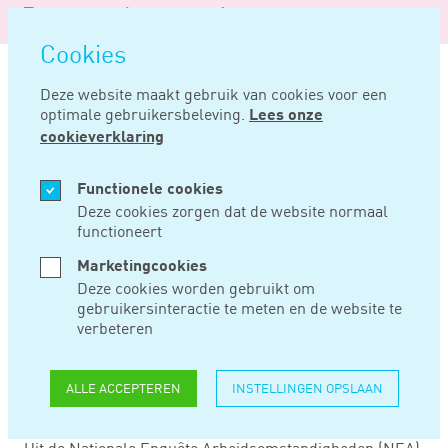
Logo
MENU
Navigatie
van
Navigatie
openen
Noord
Cookies
overslaan
Negentig
Deze website maakt gebruik van cookies voor een
optimale gebruikersbeleving.
Lees onze
Home
Nieuws
Meer talen op het werk kan tot problemen leiden
cookieverklaring
MEI 06, 2025
Functionele cookies
Deze cookies zorgen dat de website normaal
functioneert
MEER TALEN OP HET
Marketingcookies
WERK KAN TOT
Deze cookies worden gebruikt om
gebruikersinteractie te meten en de website te
PROBLEMEN
verbeteren
LEIDEN
ALLE ACCEPTEREN
INSTELLINGEN OPSLAAN
Uit de Nationale Enquête Arbeidsomstandigheden (NEA)