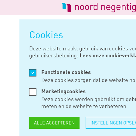
Logo
van
Navigatie
Noord
overslaan
Negentig
Cookies
Home
Nieuws
Motorvereniging
Deze website maakt gebruik van cookies vo
gebruikersbeleving.
Lees onze cookieverkl
SEP 05, 2023
Functionele cookies
MOTORVER
Deze cookies zorgen dat de website no
GEEN BTW
Marketingcookies
Deze cookies worden gebruikt om gebr
CONTRIBUT
meten en de website te verbeteren
VOLDOEN
ALLE ACCEPTEREN
INSTELLINGEN OPSL