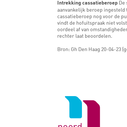
De 
Intrekking cassatieberoep
aanvankelijk beroep ingesteld 
cassatieberoep nog voor de pub
vindt de hofuitspraak niet vols
oordeel af van omstandigheden
rechter laat beoordelen.
Bron: Gh Den Haag 20-04-23 (g
Logo
van
Noord
Negentig