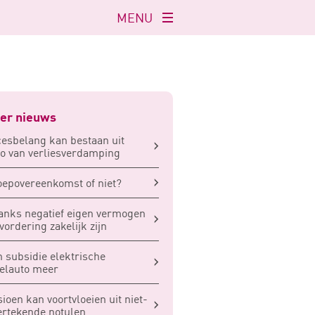
MENU
Navigatie
openen
er nieuws
esbelang kan bestaan uit
co van verliesverdamping
epovereenkomst of niet?
nks negatief eigen vermogen
vordering zakelijk zijn
 subsidie elektrische
elauto meer
ioen kan voortvloeien uit niet-
rtekende notulen