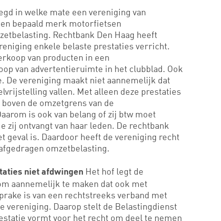
legd in welke mate een vereniging van
een bepaald merk motorfietsen
mzetbelasting. Rechtbank Den Haag heeft
reniging enkele belaste prestaties verricht.
verkoop van producten in een
op van advertentieruimte in het clubblad. Ook
e. De vereniging maakt niet aannemelijk dat
vrijstelling vallen. Met alleen deze prestaties
t boven de omzetgrens van de
arom is ook van belang of zij btw moet
ie zij ontvangt van haar leden. De rechtbank
et geval is. Daardoor heeft de vereniging recht
 afgedragen omzetbelasting.
Het hof legt de
taties niet afdwingen
 om aannemelijk te maken dat ook met
sprake is van een rechtstreeks verband met
e vereniging. Daarop stelt de Belastingdienst
estatie vormt voor het recht om deel te nemen