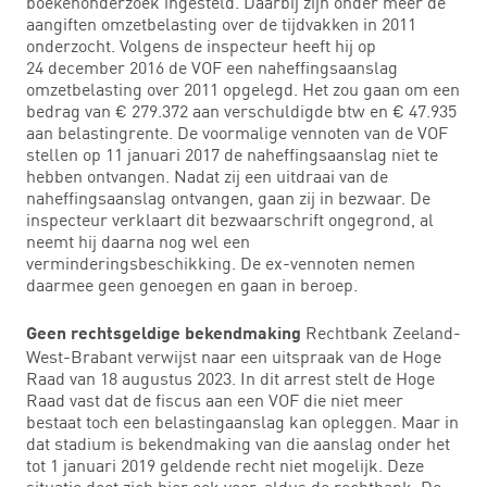
boekenonderzoek ingesteld. Daarbij zijn onder meer de
aangiften omzetbelasting over de tijdvakken in 2011
onderzocht. Volgens de inspecteur heeft hij op
24 december 2016 de VOF een naheffingsaanslag
omzetbelasting over 2011 opgelegd. Het zou gaan om een
bedrag van € 279.372 aan verschuldigde btw en € 47.935
aan belastingrente. De voormalige vennoten van de VOF
stellen op 11 januari 2017 de naheffingsaanslag niet te
hebben ontvangen. Nadat zij een uitdraai van de
naheffingsaanslag ontvangen, gaan zij in bezwaar. De
inspecteur verklaart dit bezwaarschrift ongegrond, al
neemt hij daarna nog wel een
verminderingsbeschikking. De ex-vennoten nemen
daarmee geen genoegen en gaan in beroep.
Rechtbank Zeeland-
Geen rechtsgeldige bekendmaking
West-Brabant verwijst naar een uitspraak van de Hoge
Raad van 18 augustus 2023. In dit arrest stelt de Hoge
Raad vast dat de fiscus aan een VOF die niet meer
bestaat toch een belastingaanslag kan opleggen. Maar in
dat stadium is bekendmaking van die aanslag onder het
tot 1 januari 2019 geldende recht niet mogelijk. Deze
situatie doet zich hier ook voor, aldus de rechtbank. De