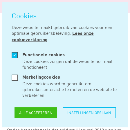
Logo
MENU
Navigatie
van
Navigatie
openen
Noord
Cookies
overslaan
Negentig
Deze website maakt gebruik van cookies voor een
optimale gebruikersbeleving.
Lees onze
Home
Nieuws
Na einde vof vóór 2019 geen btw meer na te heffen
cookieverklaring
DEC 15, 2023
Functionele cookies
Deze cookies zorgen dat de website normaal
functioneert
NA EINDE VOF VÓÓR
Marketingcookies
2019 GEEN BTW
Deze cookies worden gebruikt om
gebruikersinteractie te meten en de website te
MEER NA TE
verbeteren
HEFFEN
ALLE ACCEPTEREN
INSTELLINGEN OPSLAAN
Onder het recht zoals dat gold tot 1 januari 2019 was het