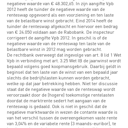
negatieve waarde van € 48.302,65. In zijn aangifte Vpb
2012 heeft de tuinder de negatieve waarde van de
renteswap opgevoerd als een voorziening en ten laste
van de belastbare winst gebracht. Eind 2014 heeft de
tuinder de renteswap afgekocht en hiervoor een bedrag
van € 24.050 voldaan aan de Rabobank. De inspecteur
corrigeert de aangifte Vpb 2012. In geschil is of de
negatieve waarde van de renteswap ten laste van de
belastbare winst in 2012 mag worden gebracht.
De rechtbank overweegt dat ingevolge van art. 8 lid 1 Wet
Vpb in verbinding met art. 3.25 Wet IB de jaarwinst wordt
bepaald volgens goed koopmansgebruik. Daarbij geldt in
beginsel dat ten laste van de winst van een bepaald jaar
slechts die bedrijfslasten kunnen worden gebracht,
welke op dat jaar betrekking hebben. Niet ter discussie
staat dat de negatieve waarde van de renteswap wordt
veroorzaakt door de (hogere) toekomstige rentelasten
doordat de marktrente sedert het aangaan van de
renteswap is gedaald. Ook is niet in geschil dat de
negatieve marktwaarde in wezen de contante waarde is
van het verschil tussen de overeengekomen vaste rente
van 3,04% en de variabele rente (3 maands-euribor), te