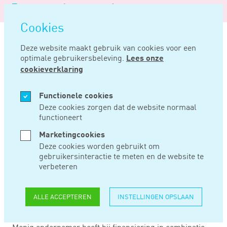
Logo
MENU
Navigatie
van
Navigatie
openen
Noord
Cookies
overslaan
Negentig
Deze website maakt gebruik van cookies voor een
optimale gebruikersbeleving.
Lees onze
Home
Nieuws
Negatieve waarde renteswap niet ten laste van winst
cookieverklaring
JAN 10, 2017
Functionele cookies
Deze cookies zorgen dat de website normaal
functioneert
NEGATIEVE WAARDE
Marketingcookies
RENTESWAP NIET
Deze cookies worden gebruikt om
gebruikersinteractie te meten en de website te
TEN LASTE VAN
verbeteren
WINST
ALLE ACCEPTEREN
INSTELLINGEN OPSLAAN
Menig ondernemer heeft bij financiering in combinatie