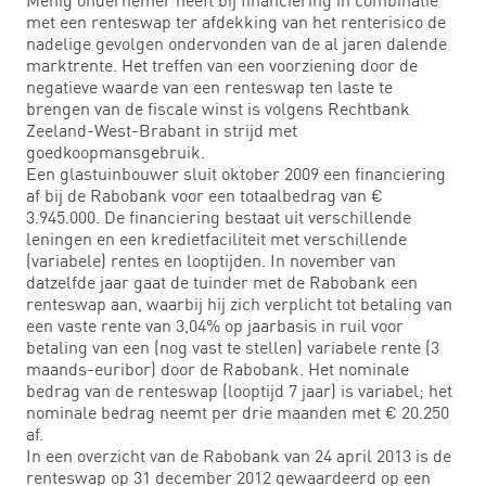
met een renteswap ter afdekking van het renterisico de
nadelige gevolgen ondervonden van de al jaren dalende
marktrente. Het treffen van een voorziening door de
negatieve waarde van een renteswap ten laste te
brengen van de fiscale winst is volgens Rechtbank
Zeeland-West-Brabant in strijd met
goedkoopmansgebruik.
Een glastuinbouwer sluit oktober 2009 een financiering
af bij de Rabobank voor een totaalbedrag van €
3.945.000. De financiering bestaat uit verschillende
leningen en een kredietfaciliteit met verschillende
(variabele) rentes en looptijden. In november van
datzelfde jaar gaat de tuinder met de Rabobank een
renteswap aan, waarbij hij zich verplicht tot betaling van
een vaste rente van 3,04% op jaarbasis in ruil voor
betaling van een (nog vast te stellen) variabele rente (3
maands-euribor) door de Rabobank. Het nominale
bedrag van de renteswap (looptijd 7 jaar) is variabel; het
nominale bedrag neemt per drie maanden met € 20.250
af.
In een overzicht van de Rabobank van 24 april 2013 is de
renteswap op 31 december 2012 gewaardeerd op een