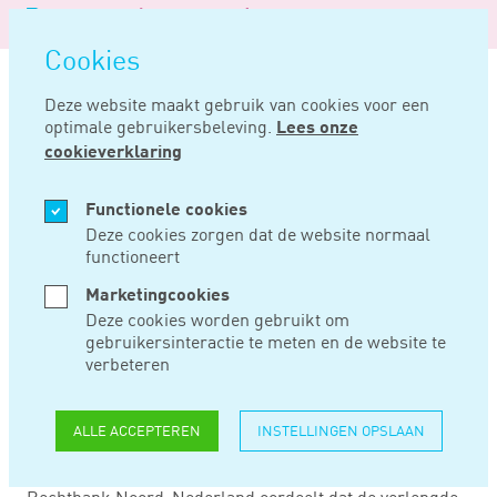
Logo
MENU
Navigatie
van
Navigatie
openen
Noord
Cookies
overslaan
Negentig
Deze website maakt gebruik van cookies voor een
optimale gebruikersbeleving.
Lees onze
Home
Nieuws
Niet aangeven inkomsten door cryptohandelaar is pleitbaar
cookieverklaring
APR 24, 2024
Functionele cookies
Deze cookies zorgen dat de website normaal
functioneert
NIET AANGEVEN
Marketingcookies
INKOMSTEN DOOR
Deze cookies worden gebruikt om
gebruikersinteractie te meten en de website te
CRYPTOHANDELAAR
verbeteren
IS PLEITBAAR
ALLE ACCEPTEREN
INSTELLINGEN OPSLAAN
Rechtbank Noord-Nederland oordeelt dat de verlengde