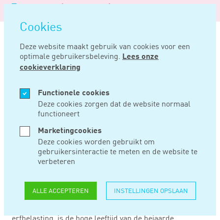
Logo
MENU
Navigatie
van
Navigatie
openen
Noord
Cookies
overslaan
Negentig
Deze website maakt gebruik van cookies voor een
optimale gebruikersbeleving.
Lees onze
Home
Nieuws
Niet te oud voor een maatschap
cookieverklaring
FEB 14, 2019
Functionele cookies
Deze cookies zorgen dat de website normaal
functioneert
NIET TE OUD VOOR
Marketingcookies
EEN MAATSCHAP
Deze cookies worden gebruikt om
gebruikersinteractie te meten en de website te
verbeteren
Als een 92-jarige samen met één of meer kinderen een
maatschapsovereenkomst sluit met als voornaamste
ALLE ACCEPTEREN
INSTELLINGEN OPSLAAN
doel om in de toekomst gebruik te kunnen maken van de
bedrijfsopvolgingsfaciliteiten in de schenk- en
erfbelasting, is de hoge leeftijd van de bejaarde