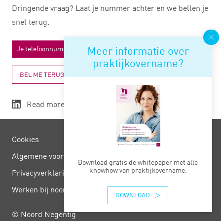
Dringende vraag? Laat je nummer achter en we bellen je
snel terug.
Meer informatie over
praktijkovername?
BEL ME TERUG
Read more
Cookies
Algemene voorwaarden
Download gratis de whitepaper met alle
knowhow van praktijkovername.
Privacy­verklaring
Werken bij noord negentig
DOWNLOAD
© Noord Negentig