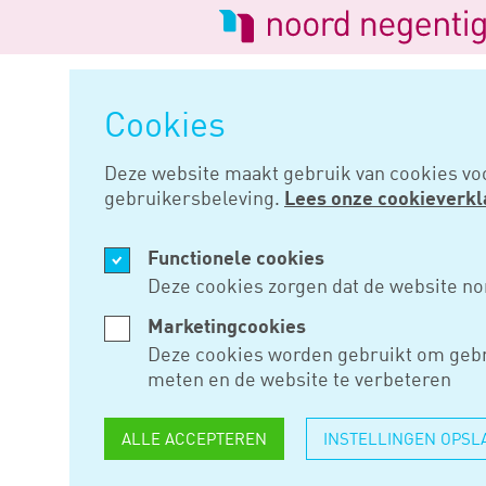
Logo
van
Navigatie
Noord
overslaan
Negentig
Cookies
Home
Nieuws
Niks doen leidt
Deze website maakt gebruik van cookies vo
gebruikersbeleving.
Lees onze cookieverkl
FEB 12, 2019
Functionele cookies
NIKS DOEN
Deze cookies zorgen dat de website no
METEEN TO
Marketingcookies
Deze cookies worden gebruikt om gebr
PENSIOEN
meten en de website te verbeteren
ALLE ACCEPTEREN
INSTELLINGEN OPSL
Als een pensioengerechtigde 