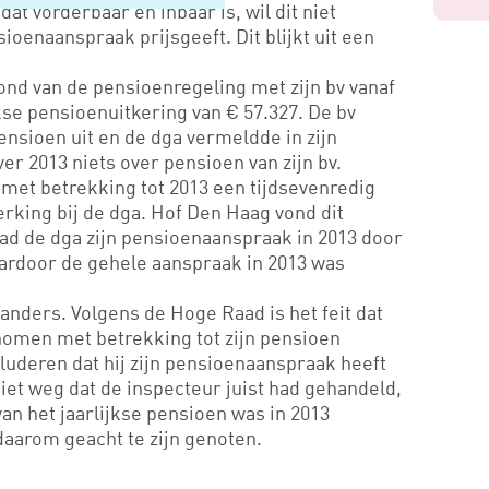
dat vorderbaar en inbaar is, wil dit niet
ioenaanspraak prijsgeeft. Dit blijkt uit een
ond van de pensioenregeling met zijn bv vanaf
jkse pensioenuitkering van € 57.327. De bv
ensioen uit en de dga vermeldde in zijn
er 2013 niets over pensioen van zijn bv.
met betrekking tot 2013 een tijdsevenredig
rking bij de dga. Hof Den Haag vond dit
had de dga zijn pensioenaanspraak in 2013 door
aardoor de gehele aanspraak in 2013 was
nders. Volgens de Hoge Raad is het feit dat
nomen met betrekking tot zijn pensioen
uderen dat hij zijn pensioenaanspraak heeft
iet weg dat de inspecteur juist had gehandeld,
van het jaarlijkse pensioen was in 2013
daarom geacht te zijn genoten.