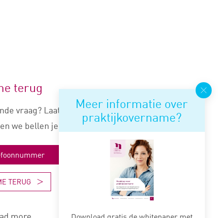
me terug
Meer informatie over
nde vraag? Laat je nummer
praktijkovername?
en we bellen je snel terug.
ME TERUG
ad more
Download gratis de whitepaper met