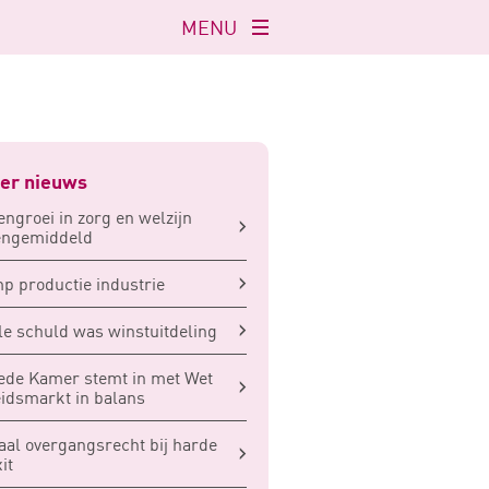
MENU
Navigatie
openen
er nieuws
ngroei in zorg en welzijn
engemiddeld
p productie industrie
le schuld was winstuitdeling
de Kamer stemt in met Wet
idsmarkt in balans
aal overgangsrecht bij harde
it