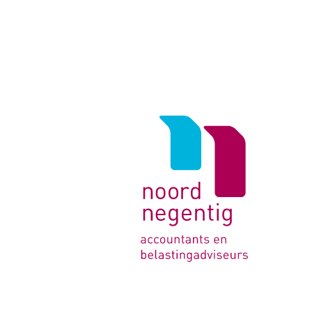
Logo
van
Noord
Negentig