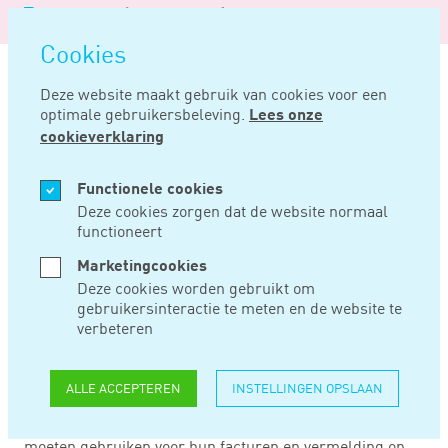
Logo
MENU
Navigatie
van
Navigatie
openen
Noord
Cookies
overslaan
Negentig
Deze website maakt gebruik van cookies voor een
optimale gebruikersbeleving.
Lees onze
Home
Nieuws
Nieuw btw-nummer voor eenmanszaken
cookieverklaring
DEC 20, 2018
Functionele cookies
Deze cookies zorgen dat de website normaal
functioneert
NIEUW BTW-
Marketingcookies
NUMMER VOOR
Deze cookies worden gebruikt om
gebruikersinteractie te meten en de website te
EENMANSZAKEN
verbeteren
ALLE ACCEPTEREN
INSTELLINGEN OPSLAAN
Ondernemers met een eenmanszaak krijgen eind 2019
een nieuw btw-identificatienummer zonder BSN dat zij
moeten gebruiken voor hun facturen en vermelding op