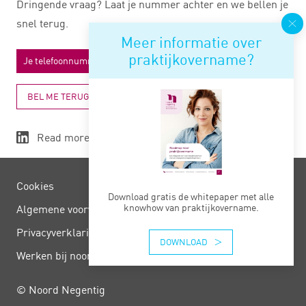
Dringende vraag? Laat je nummer achter en we bellen je
snel terug.
Meer informatie over
praktijkovername?
BEL ME TERUG
Read more
Cookies
Download gratis de whitepaper met alle
knowhow van praktijkovername.
Algemene voorwaarden
Privacy­verklaring
DOWNLOAD
Werken bij noord negentig
© Noord Negentig