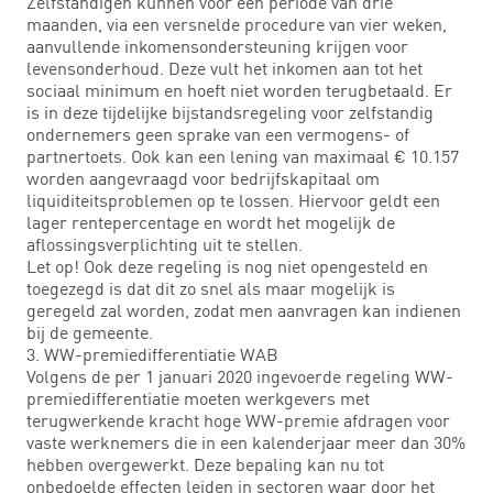
Zelfstandigen kunnen voor een periode van drie
maanden, via een versnelde procedure van vier weken,
aanvullende inkomensondersteuning krijgen voor
levensonderhoud. Deze vult het inkomen aan tot het
sociaal minimum en hoeft niet worden terugbetaald. Er
is in deze tijdelijke bijstandsregeling voor zelfstandig
ondernemers geen sprake van een vermogens- of
partnertoets. Ook kan een lening van maximaal € 10.157
worden aangevraagd voor bedrijfskapitaal om
liquiditeitsproblemen op te lossen. Hiervoor geldt een
lager rentepercentage en wordt het mogelijk de
aflossingsverplichting uit te stellen.
Let op! Ook deze regeling is nog niet opengesteld en
toegezegd is dat dit zo snel als maar mogelijk is
geregeld zal worden, zodat men aanvragen kan indienen
bij de gemeente.
3. WW-premiedifferentiatie WAB
Volgens de per 1 januari 2020 ingevoerde regeling WW-
premiedifferentiatie moeten werkgevers met
terugwerkende kracht hoge WW-premie afdragen voor
vaste werknemers die in een kalenderjaar meer dan 30%
hebben overgewerkt. Deze bepaling kan nu tot
onbedoelde effecten leiden in sectoren waar door het