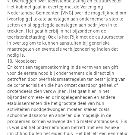
9. Overleggen over toeristenbelasting en cultuursector
Het kabinet gaat in overleg met de Vereniging
Nederlandse Gemeenten (VNG) over de mogelijkheid om
(voorlopige) lokale aanslagen aan ondernemers stop te
zetten en al opgelegde aanslagen aan bedrijven in te
trekken. Het gaat hierbij in het bijzonder om de
toeristenbelasting. Ook is het Rijk met de cultuursector
in overleg om te kunnen aansluiten bij generieke
maatregelen en eventuele verbijzondering indien dat
nodig is.
10. Noodloket
Er komt een tegemoetkoming in de vorm van een gift
voor de eerste nood bij ondernemers die direct zijn
getroffen door overheidsmaatregelen ter bestrijding van
de coronacrisis en die hun omzet daardoor geheel of
grotendeels zien verdwijnen. Het gaat hier in het
bijzonder om eet- en drinkgelegenheden en andere
etablissementen die het grootste deel van hun
activiteiten noodgedwongen moeten staken zoals
schoonheidssalons en anderen die mogelijk in de
problemen komen vanwege de 1,5 meter afstandseis. Eis
is wel dat het ondernemingen betreft met een fysieke
inrichting buiten het eigen huis. Het betreft een eenmalig