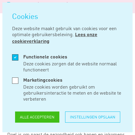
Logo
MENU
Navigatie
van
Navigatie
openen
Noord
Cookies
overslaan
Negentig
Deze website maakt gebruik van cookies voor een
optimale gebruikersbeleving.
Lees onze
Home
Nieuws
Noodpakket voor banen en economie
cookieverklaring
MRT 18, 2020
Functionele cookies
Deze cookies zorgen dat de website normaal
functioneert
NOODPAKKET VOOR
Marketingcookies
BANEN EN
Deze cookies worden gebruikt om
gebruikersinteractie te meten en de website te
ECONOMIE
verbeteren
ALLE ACCEPTEREN
INSTELLINGEN OPSLAAN
Het kabinet heeft 17 maart naar eigen zeggen
‘uitzonderlijke economische maatregelen’ genomen.
Doel is om naast de gezondheid ook banen en inkomens