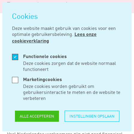
Logo
MENU
Navigatie
van
Navigatie
openen
Noord
Cookies
overslaan
Negentig
Deze website maakt gebruik van cookies voor een
optimale gebruikersbeleving.
Lees onze
Home
Nieuws
Nederlandse werknemers weten weinig van pensioen
cookieverklaring
MRT 12, 2020
Functionele cookies
Deze cookies zorgen dat de website normaal
functioneert
NEDERLANDSE
Marketingcookies
WERKNEMERS
Deze cookies worden gebruikt om
gebruikersinteractie te meten en de website te
WETEN WEINIG VAN
verbeteren
PENSIOEN
ALLE ACCEPTEREN
INSTELLINGEN OPSLAAN
Veel Nederlandse werknemers zijn niet goed financieel