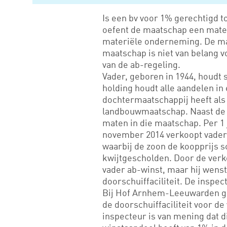
Is een bv voor 1% gerechtigd 
oefent de maatschap een mater
materiële onderneming. De mat
maatschap is niet van belang v
van de ab-regeling.
Vader, geboren in 1944, houdt s
holding houdt alle aandelen in
dochtermaatschappij heeft als
landbouwmaatschap. Naast de 
maten in die maatschap. Per 1 
november 2014 verkoopt vader z
waarbij de zoon de koopprijs sc
kwijtgescholden. Door de verk
vader ab-winst, maar hij wens
doorschuiffaciliteit. De inspec
Bij Hof Arnhem-Leeuwarden ga
de doorschuiffaciliteit voor de
inspecteur is van mening dat di