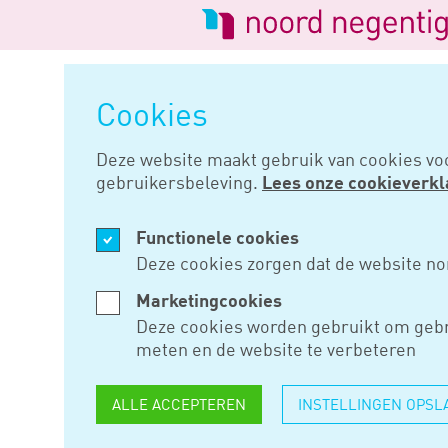
Logo
van
Navigatie
Noord
overslaan
Negentig
Cookies
Home
Nieuws
Voor doorschui
Deze website maakt gebruik van cookies vo
gebruikersbeleving.
Lees onze cookieverkl
MRT 10, 2020
Functionele cookies
VOOR
Deze cookies zorgen dat de website no
DOORSCHU
Marketingcookies
Deze cookies worden gebruikt om gebr
IS OMVAN
meten en de website te verbeteren
IRRELEVA
ALLE ACCEPTEREN
INSTELLINGEN OPSL