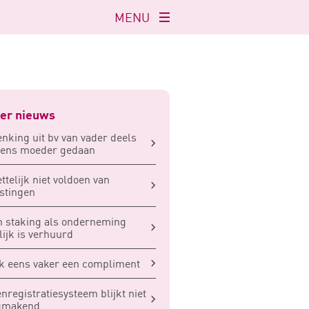
MENU
Navigatie
openen
er nieuws
nking uit bv van vader deels
ens moeder gedaan
ttelijk niet voldoen van
stingen
 staking als onderneming
elijk is verhuurd
 eens vaker een compliment
enregistratiesysteem blijkt niet
igmakend