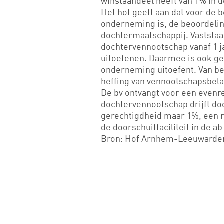
winstaandeel heeft van 1% in
Het hof geeft aan dat voor de b
onderneming is, de beoordelin
dochtermaatschappij. Vaststaat
dochtervennootschap vanaf 1 
uitoefenen. Daarmee is ook g
onderneming uitoefent. Van be
heffing van vennootschapsbela
De bv ontvangt voor een evenre
dochtervennootschap drijft doo
gerechtigdheid maar 1%, een 
de doorschuiffaciliteit in de a
Bron: Hof Arnhem-Leeuwarden