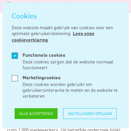
Logo
MENU
Navigatie
van
Navigatie
openen
Noord
Cookies
overslaan
Negentig
Deze website maakt gebruik van cookies voor een
optimale gebruikersbeleving.
Lees onze
Home
Nieuws
Maak eens vaker een compliment
cookieverklaring
MRT 04, 2020
Functionele cookies
Deze cookies zorgen dat de website normaal
functioneert
MAAK EENS VAKER
Marketingcookies
EEN COMPLIMENT
Deze cookies worden gebruikt om
gebruikersinteractie te meten en de website te
verbeteren
Het geven van complimenten aan werknemers en
collega’s heeft een positieve invloed, maar een kwart van
ALLE ACCEPTEREN
INSTELLINGEN OPSLAAN
de Nederlandse werknemers krijgt nooit complimenten
op het werk. Dit blijkt uit onderzoek van Protime onder
ruim 1.000 medewerkers. Uit hetzelfde onderzoek blijkt