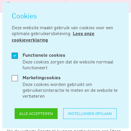
Logo
MENU
Navigatie
van
Navigatie
openen
Noord
Cookies
overslaan
Negentig
Deze website maakt gebruik van cookies voor een
optimale gebruikersbeleving.
Lees onze
Home
Nieuws
Greetz valt onder werkingssfeer bpf detailhandel
cookieverklaring
FEB 27, 2020
Functionele cookies
Deze cookies zorgen dat de website normaal
functioneert
GREETZ VALT
Marketingcookies
ONDER
Deze cookies worden gebruikt om
gebruikersinteractie te meten en de website te
WERKINGSSFEER
verbeteren
BPF DETAILHANDEL
ALLE ACCEPTEREN
INSTELLINGEN OPSLAAN
Via de website Greetz.nl kunnen particulieren een (door