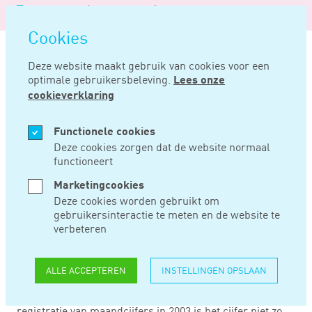
Logo
MENU
Navigatie
van
Navigatie
openen
Noord
Cookies
overslaan
Negentig
Deze website maakt gebruik van cookies voor een
optimale gebruikersbeleving.
Lees onze
Home
Nieuws
Werkloosheid gedaald naar 3,0%
cookieverklaring
FEB 26, 2020
Functionele cookies
Deze cookies zorgen dat de website normaal
functioneert
WERKLOOSHEID
Marketingcookies
GEDAALD NAAR
Deze cookies worden gebruikt om
gebruikersinteractie te meten en de website te
3,0%
verbeteren
ALLE ACCEPTEREN
INSTELLINGEN OPSLAAN
De werkloosheid is in januari gedaald naar 3%, meldt het
Centraal Bureau voor de Statistiek. Sinds de start van de
registratie van maandcijfers in 2003 is het cijfer niet zo