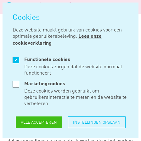
Logo
MENU
Navigatie
van
Navigatie
openen
Noord
Cookies
overslaan
Negentig
Deze website maakt gebruik van cookies voor een
optimale gebruikersbeleving.
Lees onze
Home
Nieuws
Kantoortuin leidt eerder tot verzuim
cookieverklaring
MRT 03, 2020
Functionele cookies
Deze cookies zorgen dat de website normaal
functioneert
KANTOORTUIN
Marketingcookies
LEIDT EERDER TOT
Deze cookies worden gebruikt om
gebruikersinteractie te meten en de website te
VERZUIM
verbeteren
ALLE ACCEPTEREN
INSTELLINGEN OPSLAAN
Uit de resultaten van een enquête (met input van ca. 90
bedrijfsartsen) concludeert tv-programma ‘De Monitor’
dat vermoeidheid en concentratieverlies door het werken