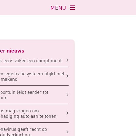
MENU
Navigatie
openen
er nieuws
 eens vaker een compliment
enregistratiesysteem blijkt niet
igmakend
oortuin leidt eerder tot
zuim
cus mag vragen om
hadiging auto aan te tonen
navirus geeft recht op
tijdverkorting