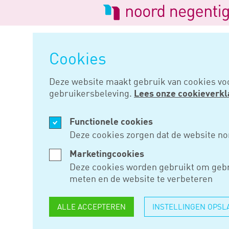
Logo
van
Navigatie
Noord
overslaan
Negentig
Cookies
Home
Nieuws
Opzettelijk nie
Deze website maakt gebruik van cookies vo
gebruikersbeleving.
Lees onze cookieverkl
MRT 05, 2020
Functionele cookies
OPZETTELI
Deze cookies zorgen dat de website no
VOLDOEN 
Marketingcookies
Deze cookies worden gebruikt om gebr
BELASTIN
meten en de website te verbeteren
ALLE ACCEPTEREN
INSTELLINGEN OPSL
Laat een bv opzettelijk inhoud