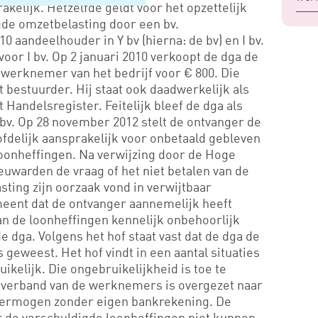
akelijk. Hetzelfde geldt voor het opzettelijk
gde omzetbelasting door een bv.
10 aandeelhouder in Y bv (hierna: de bv) en I bv.
oor I bv. Op 2 januari 2010 verkoopt de dga de
 werknemer van het bedrijf voor € 800. Die
estuurder. Hij staat ook daadwerkelijk als
 Handelsregister. Feitelijk bleef de dga als
v. Op 28 november 2012 stelt de ontvanger de
oofdelijk aansprakelijk voor onbetaald gebleven
oonheffingen. Na verwijzing door de Hoge
uwarden de vraag of het niet betalen van de
ting zijn oorzaak vond in verwijtbaar
meent dat de ontvanger aannemelijk heeft
an de loonheffingen kennelijk onbehoorlijk
e dga. Volgens het hof staat vast dat de dga de
s geweest. Het hof vindt in een aantal situaties
ikelijk. Die ongebruikelijkheid is toe te
tverband van de werknemers is overgezet naar
 vermogen zonder eigen bankrekening. De
r de verschuldigde loonheffingen niet kunnen