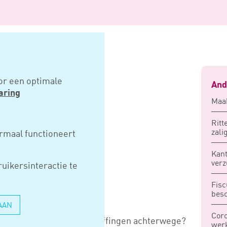
t voldoen van belastingen
or een optimale
And
aring
Maak
JK NIET
Ritt
zal
rmaal functioneert
VAN
Kant
ver
uikersinteractie te
GEN
Fis
besc
AAN
Coro
ing en afdracht van loonheffingen achterwege?
werk