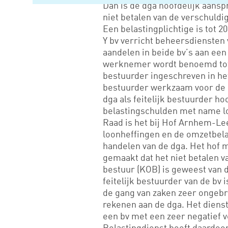
Dan is de dga hoofdelijk aanspr
niet betalen van de verschuldi
Een belastingplichtige is tot 20
Y bv verricht beheersdiensten v
aandelen in beide bv’s aan een
werknemer wordt benoemd tot b
bestuurder ingeschreven in het
bestuurder werkzaam voor de b
dga als feitelijk bestuurder h
belastingschulden met name l
Raad is het bij Hof Arnhem-Lee
loonheffingen en de omzetbelas
handelen van de dga. Het hof 
gemaakt dat het niet betalen v
bestuur (KOB) is geweest van d
feitelijk bestuurder van de bv i
de gang van zaken zeer ongebru
rekenen aan de dga. Het diens
een bv met een zeer negatief
Belastingdienst heeft daardoo